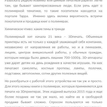
Разыскать редкую новинку или ценный печатный раритет легче
там, где бывают заинтересованные люди. Если речь идет о
полимерной тематике, то такие посетители находятся на
портале Тарра. Именно здесь велика вероятность встречи
покупателя и продавца книг о полимерах.
Химическое чтиво: какие темы в тренде
Полимерный хит начала 21 века – 3
D
печать. Объемные
принтеры есть не только у каждой уважающей себя компании,
независимо от направления ее работы, но и в гимназиях,
лицеях, центрах внешкольной работы, у обычных граждан,
которым некуда было девать лишние 700-1000$. 3
D
-аппараты
уже дарят детям на день рождения в качестве игрушек. На них
печатают самолеты, костные протезы, лампы, полочки,
подставки, автопоилки, сотни других полезных вещей.
Но разобраться с работой этого устройства не так уж и просто.
Для этого нужны книги о полимерах, которые применяются для
печати на 3
D
принтерах. Этих изданий выпуска 2015 года и еще
более поздних не так уж мало, но найти их в свободной
продаже бывает сложно. Спросом пользуются не только