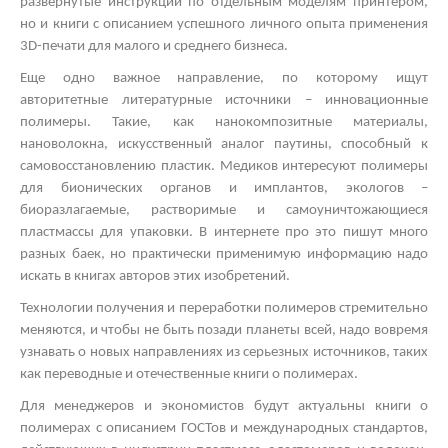
развернутые инструкции по отдельным моделям принтером,
но и книги с описанием успешного личного опыта применения
3
D
-печати для малого и среднего бизнеса.
Еще одно важное направление, по которому ищут
авторитетные литературные источники – инновационные
полимеры. Такие, как нанокомпозитные материалы,
нановолокна, искусственный аналог паутины, способный к
самовосстановлению пластик. Медиков интересуют полимеры
для бионических органов и имплантов, экологов –
биоразлагаемые, растворимые и самоуничтожающиеся
пластмассы для упаковки. В интернете про это пишут много
разных баек, но практически применимую информацию надо
искать в книгах авторов этих изобретений.
Технологии получения и переработки полимеров стремительно
меняются, и чтобы не быть позади планеты всей, надо вовремя
узнавать о новых направлениях из серьезных источников, таких
как переводные и отечественные книги о полимерах.
Для менеджеров и экономистов будут актуальны книги о
полимерах с описанием ГОСТов и международных стандартов,