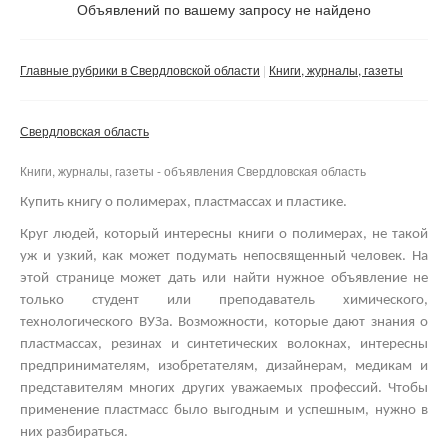
Не важно
Объявлений по вашему запросу не найдено
Валюта:
руб.
С фото
Главные рубрики в Свердловской области
Книги, журналы, газеты
Частные
Компании
Свердловская область
Не важно
Книги, журналы, газеты - объявления Свердловская область
Сбросить фильтр
Применить
Купить книгу о полимерах, пластмассах и пластике.
Круг людей, который интересны книги о полимерах, не такой
уж и узкий, как может подумать непосвященный человек. На
этой странице может дать или найти нужное объявление не
только студент или преподаватель химического,
технологического ВУЗа. Возможности, которые дают знания о
пластмассах, резинах и синтетических волокнах, интересны
предпринимателям, изобретателям, дизайнерам, медикам и
представителям многих других уважаемых профессий.
Чтобы
применение пластмасс было выгодным и успешным, нужно в
них разбираться.