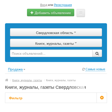
Вход
или
Регистрация
Добавить объявление
Главная
Свердловская область
Сырье
Книги, журналы, газеты
Изделия
Оборудование
Услуги
Продажа
Самые новые
Еще
/
Книги, журналы, газеты
/
Книги, журналы, газеты
Книги, журналы, газеты Свердловская
область
Фильтр
Цена