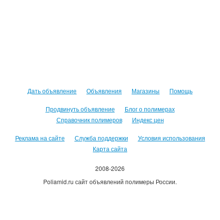
Дать объявление
Объявления
Магазины
Помощь
Продвинуть объявление
Блог о полимерах
Справочник полимеров
Индекс цен
Реклама на сайте
Служба поддержки
Условия использования
Карта сайта
2008-2026
Poliamid.ru сайт объявлений полимеры России.
Использование сайта, означает согласие с
Пользовательским
соглашением
.
Оплачивая услуги сайта, вы принимаете
оферту
.