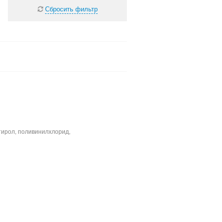
Сбросить фильтр
тирол, поливинилхлорид,