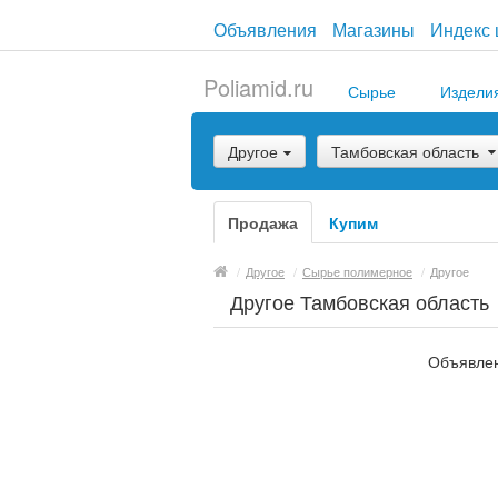
Объявления
Магазины
Индекс 
Poliamid.ru
Сырье
Издели
Другое
Тамбовская область
Продажа
Купим
/
Другое
/
Сырье полимерное
/
Другое
Другое Тамбовская область
Объявлен