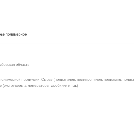
ье полимерное
мбовская область
полимерной продукции. Сырье (полиэтилен, полипропилен, полиамид, полис
 (экструдеры,агломераторы, дробилки и т.д.)