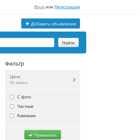
Вход
или
Регистрация
Добавить объявление
Найти
Фильтр
Цена
Не важно
Валюта:
руб.
С фото
Частные
Компании
Не важно
Применить