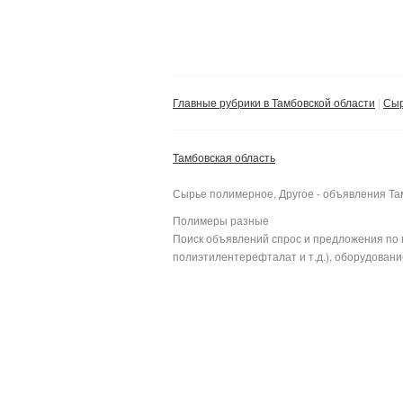
Главные рубрики в Тамбовской области
Сыр
Тамбовская область
Сырье полимерное, Другое - объявления Та
Полимеры разные
Поиск объявлений спрос и предложения по 
полиэтилентерефталат и т.д.), оборудование