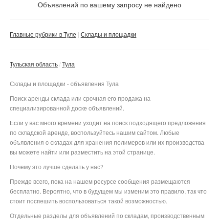
Не важно
Объявлений по вашему запросу не найдено
Валюта:
руб.
С фото
Главные рубрики в Туле
Склады и площадки
Без посредников
Компания
Тульская область
Тула
Не важно
Склады и площадки - объявления Тула
Сбросить фильтр
Применить
Поиск аренды склада или срочная его продажа на
специализированной доске объявлений.
Если у вас много времени уходит на поиск подходящего предложения
по складской аренде, воспользуйтесь нашим сайтом. Любые
объявления о складах для хранения полимеров или их производства
вы можете найти или разместить на этой странице.
Почему это лучше сделать у нас?
Прежде всего, пока на нашем ресурсе сообщения размещаются
бесплатно. Вероятно, что в будущем мы изменим это правило, так что
стоит поспешить воспользоваться такой возможностью.
Отдельные разделы для объявлений по складам, производственным