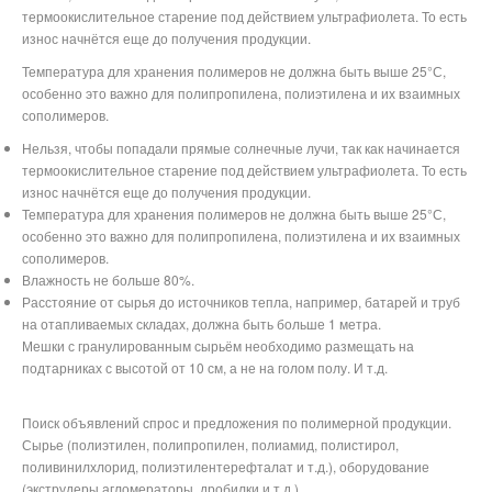
термоокислительное старение под действием ультрафиолета. То есть
износ начнётся еще до получения продукции.
Температура для хранения полимеров не должна быть выше 25°С,
особенно это важно для полипропилена, полиэтилена и их взаимных
сополимеров.
Нельзя, чтобы попадали прямые солнечные лучи, так как начинается
термоокислительное старение под действием ультрафиолета. То есть
износ начнётся еще до получения продукции.
Температура для хранения полимеров не должна быть выше 25°С,
особенно это важно для полипропилена, полиэтилена и их взаимных
сополимеров.
Влажность не больше 80%.
Расстояние от сырья до источников тепла, например, батарей и труб
на отапливаемых складах, должна быть больше 1 метра.
Мешки с гранулированным сырьём необходимо размещать на
подтарниках с высотой от 10 см, а не на голом полу. И т.д.
Поиск объявлений спрос и предложения по полимерной продукции.
Сырье (полиэтилен, полипропилен, полиамид, полистирол,
поливинилхлорид, полиэтилентерефталат и т.д.), оборудование
(экструдеры,агломераторы, дробилки и т.д.)