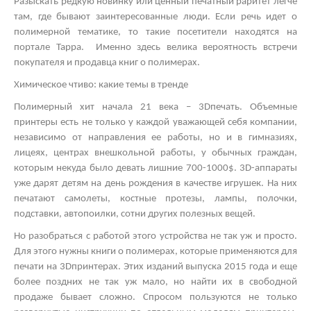
Разыскать редкую новинку или ценный печатный раритет легче
там, где бывают заинтересованные люди. Если речь идет о
полимерной тематике, то такие посетители находятся на
портале Тарра. Именно здесь велика вероятность встречи
покупателя и продавца книг о полимерах.
Химическое чтиво: какие темы в тренде
Полимерный хит начала 21 века – 3
D
печать. Объемные
принтеры есть не только у каждой уважающей себя компании,
независимо от направления ее работы, но и в гимназиях,
лицеях, центрах внешкольной работы, у обычных граждан,
которым некуда было девать лишние 700-1000$. 3
D
-аппараты
уже дарят детям на день рождения в качестве игрушек. На них
печатают самолеты, костные протезы, лампы, полочки,
подставки, автопоилки, сотни других полезных вещей.
Но разобраться с работой этого устройства не так уж и просто.
Для этого нужны книги о полимерах, которые применяются для
печати на 3
D
принтерах. Этих изданий выпуска 2015 года и еще
более поздних не так уж мало, но найти их в свободной
продаже бывает сложно. Спросом пользуются не только