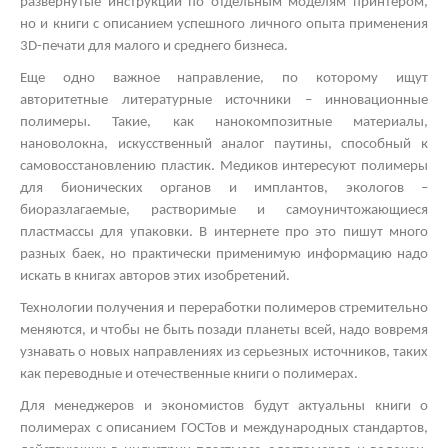
развернутые инструкции по отдельным моделям принтером,
но и книги с описанием успешного личного опыта применения
3
D
-печати для малого и среднего бизнеса.
Еще одно важное направление, по которому ищут
авторитетные литературные источники – инновационные
полимеры. Такие, как нанокомпозитные материалы,
нановолокна, искусственный аналог паутины, способный к
самовосстановлению пластик. Медиков интересуют полимеры
для бионических органов и имплантов, экологов –
биоразлагаемые, растворимые и самоуничтожающиеся
пластмассы для упаковки. В интернете про это пишут много
разных баек, но практически применимую информацию надо
искать в книгах авторов этих изобретений.
Технологии получения и переработки полимеров стремительно
меняются, и чтобы не быть позади планеты всей, надо вовремя
узнавать о новых направлениях из серьезных источников, таких
как переводные и отечественные книги о полимерах.
Для менеджеров и экономистов будут актуальны книги о
полимерах с описанием ГОСТов и международных стандартов,