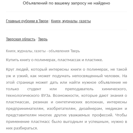
Не важно
Объявлений по вашему запросу не найдено
Валюта:
руб.
С фото
Главные рубрики в Твери
Книги, журналы, газеты
Частные
Компании
Тверская область
Тверь
Не важно
Книги, журналы, газеты - объявления Тверь
Сбросить фильтр
Применить
Купить книгу о полимерах, пластмассах и пластике.
Круг людей, который интересны книги о полимерах, не такой
уж и узкий, как может подумать непосвященный человек. На
этой странице может дать или найти нужное объявление не
только студент или преподаватель химического,
технологического ВУЗа. Возможности, которые дают знания о
пластмассах, резинах и синтетических волокнах, интересны
предпринимателям, изобретателям, дизайнерам, медикам и
представителям многих других уважаемых профессий.
Чтобы
применение пластмасс было выгодным и успешным, нужно в
них разбираться.