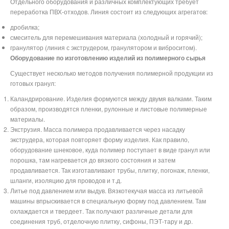
Отдельного оборудования и различных комплектующих требует
переработка ПВХ-отходов. Линия состоит из следующих агрегатов:
дробилка;
смеситель для перемешивания материала (холодный и горячий);
гранулятор (линия с экструдером, гранулятором и виброситом).
Оборудование по изготовлению изделий из полимерного сырья
Существует несколько методов получения полимерной продукции из
готовых гранул:
Каландрирование. Изделия формуются между двумя валками. Таким
образом, производятся пленки, рулонные и листовые полимерные
материалы.
Экструзия. Масса полимера продавливается через насадку
экструдера, которая повторяет форму изделия. Как правило,
оборудование шнековое, куда полимер поступает в виде гранул или
порошка, там нагревается до вязкого состояния и затем
продавливается. Так изготавливают трубы, плитку, погонаж, пленки,
шланги, изоляцию для проводов и т.д.
Литье под давлением или выдув. Вязкотекучая масса из литьевой
машины впрыскивается в специальную форму под давлением. Там
охлаждается и твердеет. Так получают различные детали для
соединения труб, отделочную плитку, сифоны, ПЭТ-тару и др.