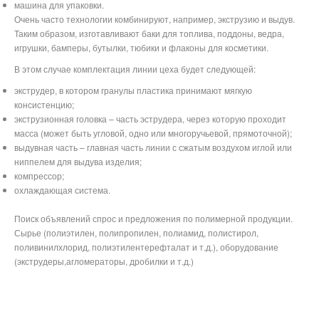
машина для упаковки.
Очень часто технологии комбинируют, например, экструзию и выдув.
Таким образом, изготавливают баки для топлива, поддоны, ведра,
игрушки, бамперы, бутылки, тюбики и флаконы для косметики.
В этом случае комплектация линии цеха будет следующей:
экструдер, в котором гранулы пластика принимают мягкую
консистенцию;
экструзионная головка – часть эструдера, через которую проходит
масса (может быть угловой, одно или многоручьевой, прямоточной);
выдувная часть – главная часть линии с сжатым воздухом иглой или
ниппелем для выдува изделия;
компрессор;
охлаждающая система.
Поиск объявлений спрос и предложения по полимерной продукции.
Сырье (полиэтилен, полипропилен, полиамид, полистирол,
поливинилхлорид, полиэтилентерефталат и т.д.), оборудование
(экструдеры,агломераторы, дробилки и т.д.)