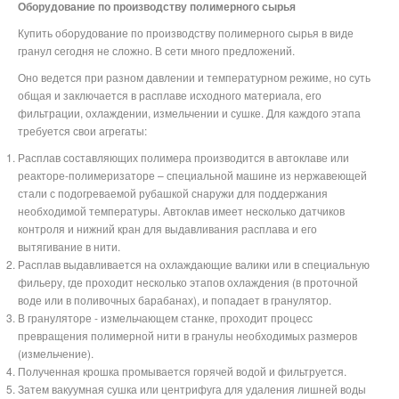
Оборудование по производству полимерного сырья
Купить оборудование по производству полимерного сырья в виде
гранул сегодня не сложно. В сети много предложений.
Оно ведется при разном давлении и температурном режиме, но суть
общая и заключается в расплаве исходного материала, его
фильтрации, охлаждении, измельчении и сушке. Для каждого этапа
требуется свои агрегаты:
Расплав составляющих полимера производится в автоклаве или
реакторе-полимеризаторе – специальной машине из нержавеющей
стали с подогреваемой рубашкой снаружи для поддержания
необходимой температуры. Автоклав имеет несколько датчиков
контроля и нижний кран для выдавливания расплава и его
вытягивание в нити.
Расплав выдавливается на охлаждающие валики или в специальную
фильеру, где проходит несколько этапов охлаждения (в проточной
воде или в поливочных барабанах), и попадает в гранулятор.
В грануляторе - измельчающем станке, проходит процесс
превращения полимерной нити в гранулы необходимых размеров
(измельчение).
Полученная крошка промывается горячей водой и фильтруется.
Затем вакуумная сушка или центрифуга для удаления лишней воды