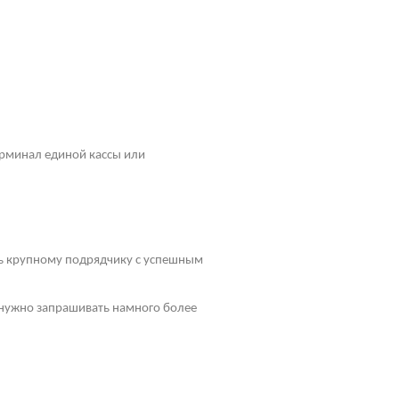
рминал единой кассы или
ть крупному подрядчику с успешным
у нужно запрашивать намного более