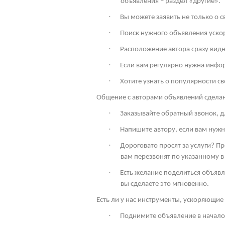
объявления – раздел «другие».
·
Вы можете заявить не только о 
·
Поиск нужного объявления ускор
·
Расположение автора сразу видн
·
Если вам регулярно нужна инфо
·
Хотите узнать о популярности св
Общение с авторами объявлений сдела
·
Заказывайте обратный звонок, дл
·
Напишите автору, если вам нужн
·
Дороговато просят за услуги? П
вам перезвонят по указанному в
·
Есть желание поделиться объявл
вы сделаете это мгновенно.
Есть ли у нас инструменты, ускоряющие 
·
Поднимите объявление в начало 