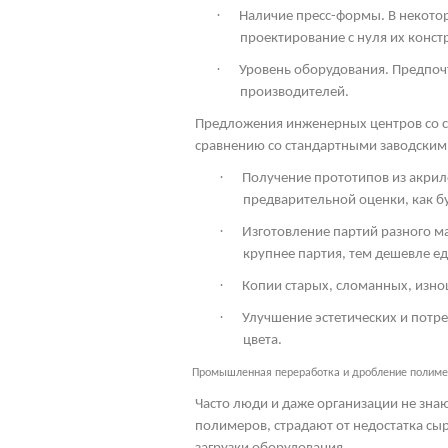
·
Наличие пресс-формы. В некото
проектирование с нуля их конст
·
Уровень оборудования. Предпоч
производителей.
Предложения инженерных центров со с
сравнению со стандартными заводским
·
Получение прототипов из акрил
предварительной оценки, как бу
·
Изготовление партий разного м
крупнее партия, тем дешевле ед
·
Копии старых, сломанных, изно
·
Улучшение эстетических и потр
цвета.
Промышленная переработка и дробление полим
Часто люди и даже организации не знаю
полимеров, страдают от недостатка сыр