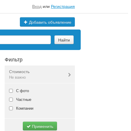
Вход
или
Регистрация
Добавить объявление
Найти
Фильтр
Стоимость
Не важно
Валюта:
руб.
С фото
Частные
Компании
Не важно
Применить