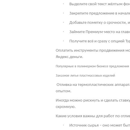
·
Выделите свой текст жёлтым фон
·
Закрепите предложение в начале 
·
Добавьте пометку о срочности, 
·
Займите Премиум-место на глав
·
Получите всё и сразу с опцией Ту
Оплатить инструменты продвижения мож
Яндекс.деньги.
Популярные в полимерном бизнесе предложения
Заказное литье пластмассовых изделий
Отливка на термопластических аппарат
опытом.
Иногда можно рискнуть и сделать ставк
скромную.
Какие условия важны для работ по отл
·
Источник сырья – оно может бы