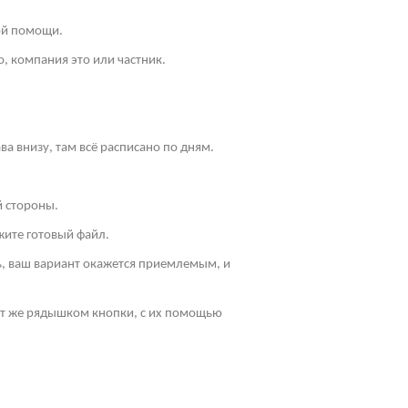
ой помощи.
, компания это или частник.
ва внизу, там всё расписано по дням.
й стороны.
жите готовый файл.
ть, ваш вариант окажется приемлемым, и
Тут же рядышком кнопки, с их помощью