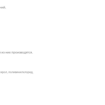
ний.
 из них производятся.
тирол, поливинилхлорид,