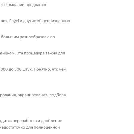
ные компании предлагают
mos
, Engel и других общепризнанных
ь большим разнообразием по
зчиком. Эта процедура важна для
300 до 500 штук. Понятно, что чем
ирования, экранирования, подбора
водится переработка и дробление
, недостаточно для полноценной