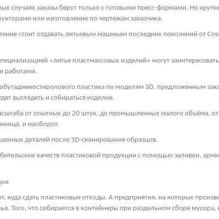
рых случаях заказы берут только с готовыми пресс-формами. Но круп
рукторами или изготовление по чертежам заказчика.
тение стоит отдавать литьевым машинам последних поколений от
Cos
пециализацией «литье пластмассовых изделий» могут заинтересоват
и работами.
обутадиеностиролового пластика по моделям 3
D
, предложенным зака
дет выглядеть и собираться изделие.
асштаба от опытных до 20 штук, до промышленных малого объёма, от 
иница, и наоборот.
шенных деталей после 3
D
-сканирования образцов.
ебительских качеств пластиковой продукции с помощью заливки, арм
еров
т, куда сдать пластиковые отходы. А предприятия, на которых произ
ья. Того, что собирается в контейнеры при раздельном сборе мусора