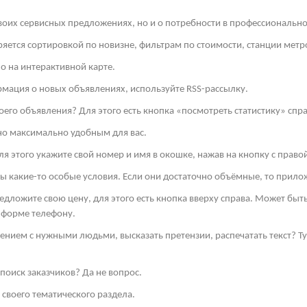
своих сервисных предложениях, но и о потребности в профессиональн
яется сортировкой по новизне, фильтрам по стоимости, станции метро
о на интерактивной карте.
рмация о новых объявлениях, используйте
RSS
-рассылку.
оего объявления? Для этого есть кнопка «посмотреть статистику» спра
но максимально удобным для вас.
я этого укажите свой номер и имя в окошке, нажав на кнопку с право
ы какие-то особые условия. Если они достаточно объёмные, то прило
редложите свою цену, для этого есть кнопка вверху справа. Может бы
 форме телефону.
ением с нужными людьми, высказать претензии, распечатать текст? 
поиск заказчиков? Да не вопрос.
своего тематического раздела.