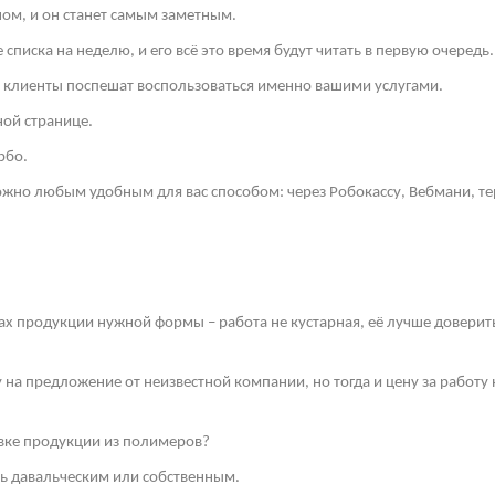
ом, и он станет самым заметным.
списка на неделю, и его всё это время будут читать в первую очередь.
и клиенты поспешат воспользоваться именно вашими услугами.
ной странице.
рбо.
но любым удобным для вас способом: через Робокассу, Вебмани, те
ах продукции нужной формы – работа не кустарная, её лучше довери
у на предложение от неизвестной компании, но тогда и цену за работ
ивке продукции из полимеров?
ть давальческим или собственным.