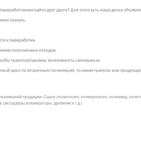
переработчикам найти друг друга? Для этого есть наша доска объявле
жно указать:
ся к переработке.
тоянию пластиковых отходов.
собы транспортировки, возможность самовывоза.
лный цикл по вторичным полимерам, то какие гранулы или продукция
полимерной продукции. Сырье (полиэтилен, полипропилен, полиамид, полис
 (экструдеры,агломераторы, дробилки и т.д.)