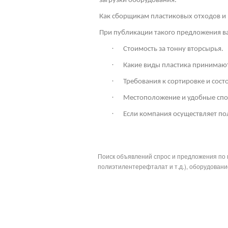
загрузки оборудования.
Как сборщикам пластиковых отходов и 
При публикации такого предложения ва
·
Стоимость за тонну вторсырья.
·
Какие виды пластика принимают
·
Требования к сортировке и сос
·
Местоположение и удобные спо
·
Если компания осуществляет по
Поиск объявлений спрос и предложения по 
полиэтилентерефталат и т.д.), оборудование