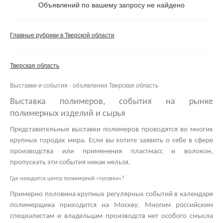
Не важно
Объявлений по вашему запросу не найдено
Валюта:
руб.
С фото
Главные рубрики в Тверской области
Частные
Компании
Тверская область
Не важно
Выставки и события - объявления Тверская область
Сбросить фильтр
Применить
Выставка полимеров, события на рынке
полимерных изделий и сырья
Представительные
выставки полимеров
проводятся во многих
крупных городах мира. Если вы хотите заявить о себе в сфере
производства или применения пластмасс и волокон,
пропускать эти события никак нельзя.
Где находится центр полимерной «тусовки»?
Примерно половина крупных регулярных событий в календаре
полимерщика приходится на Москву. Многим российским
специалистам и владельцам производств нет особого смысла