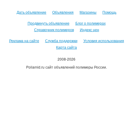
Дать объявление
Объявления
Магазины
Помощь
Продвинуть объявление
Блог о полимерах
Справочник полимеров
Индекс цен
Реклама на сайте
Служба поддержки
Условия использования
Карта сайта
2008-2026
Poliamid.ru сайт объявлений полимеры России.
Использование сайта, означает согласие с
Пользовательским
соглашением
.
Оплачивая услуги сайта, вы принимаете
оферту
.