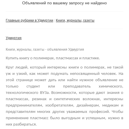
Не важно
Объявлений по вашему запросу не найдено
Валюта:
руб.
С фото
Главные рубрики в Удмуртии
Книги, журналы, газеты
Частные
Компании
Удмуртия
Не важно
Книги, журналы, газеты - объявления Удмуртия
Сбросить фильтр
Применить
Купить книгу о полимерах, пластмассах и пластике.
Круг людей, который интересны книги о полимерах, не такой
уж и узкий, как может подумать непосвященный человек. На
этой странице может дать или найти нужное объявление не
только студент или преподаватель химического,
технологического ВУЗа. Возможности, которые дают знания о
пластмассах, резинах и синтетических волокнах, интересны
предпринимателям, изобретателям, дизайнерам, медикам и
представителям многих других уважаемых профессий.
Чтобы
применение пластмасс было выгодным и успешным, нужно в
них разбираться.