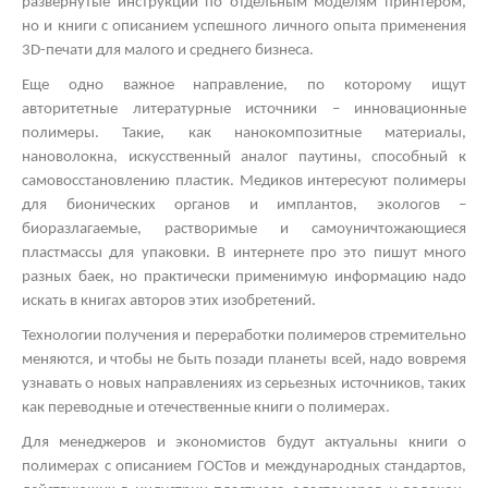
развернутые инструкции по отдельным моделям принтером,
но и книги с описанием успешного личного опыта применения
3
D
-печати для малого и среднего бизнеса.
Еще одно важное направление, по которому ищут
авторитетные литературные источники – инновационные
полимеры. Такие, как нанокомпозитные материалы,
нановолокна, искусственный аналог паутины, способный к
самовосстановлению пластик. Медиков интересуют полимеры
для бионических органов и имплантов, экологов –
биоразлагаемые, растворимые и самоуничтожающиеся
пластмассы для упаковки. В интернете про это пишут много
разных баек, но практически применимую информацию надо
искать в книгах авторов этих изобретений.
Технологии получения и переработки полимеров стремительно
меняются, и чтобы не быть позади планеты всей, надо вовремя
узнавать о новых направлениях из серьезных источников, таких
как переводные и отечественные книги о полимерах.
Для менеджеров и экономистов будут актуальны книги о
полимерах с описанием ГОСТов и международных стандартов,