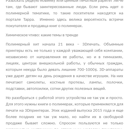
Разыскать редкую новинку или ценный печатный раритет легче
там, где бывают заинтересованные люди. Если речь идет о
полимерной тематике, то такие посетители находятся на
портале Тарра. Именно здесь велика вероятность встречи
покупателя и продавца книг о полимерах.
Химическое чтиво: какие темы в тренде
Полимерный хит начала 21 века – 3
D
печать. Объемные
принтеры есть не только у каждой уважающей себя компании,
независимо от направления ее работы, но и в гимназиях,
лицеях, центрах внешкольной работы, у обычных граждан,
которым некуда было девать лишние 700-1000$. 3
D
-аппараты
уже дарят детям на день рождения в качестве игрушек. На них
печатают самолеты, костные протезы, лампы, полочки,
подставки, автопоилки, сотни других полезных вещей.
Но разобраться с работой этого устройства не так уж и просто.
Для этого нужны книги о полимерах, которые применяются для
печати на 3
D
принтерах. Этих изданий выпуска 2015 года и еще
более поздних не так уж мало, но найти их в свободной
продаже бывает сложно. Спросом пользуются не только