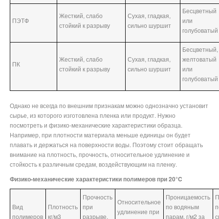
Бесцветный
Жесткий, слабо
Сухая, гладкая,
ПЭТФ
или
стойкий к разрыву
сильно шуршит
голубоватый
Бесцветный,
Жесткий, слабо
Сухая, гладкая,
желтоватый
ПК
стойкий к разрыву
сильно шуршит
или
голубоватый
Однако не всегда по внешним признакам можно однозначно установит
сырье, из которого изготовлена пленка или продукт. Нужно
посмотреть и физико-механические характеристики образца.
Например, при плотности материала меньше единицы он будет
плавать и держаться на поверхности воды. Поэтому стоит обращать
внимание на плотность, прочность, относительное удлинение и
стойкость к различным средам, воздействующим на пленку.
Физико-механические характеристики полимеров при 20°C
Прочность
Проницаемость
П
Относительное
Вид
Плотность
при
по водяным
п
удлинение при
полимеров
кг/м3
разрыве,
парам, г/м2 за
с