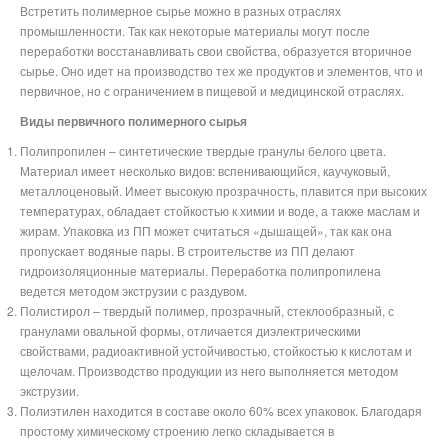
Встретить полимерное сырье можно в разных отраслях
промышленности. Так как некоторые материалы могут после
переработки восстанавливать свои свойства, образуется вторичное
сырье. Оно идет на производство тех же продуктов и элементов, что и
первичное, но с ограничением в пищевой и медицинской отраслях.
Виды первичного полимерного сырья
Полипропилен – синтетические твердые гранулы белого цвета.
Материал имеет несколько видов: вспенивающийся, каучуковый,
металлоценовый. Имеет высокую прозрачность, плавится при высоких
температурах, обладает стойкостью к химии и воде, а также маслам и
жирам. Упаковка из ПП может считаться «дышащей», так как она
пропускает водяные пары. В строительстве из ПП делают
гидроизоляционные материалы. Переработка полипропилена
ведется методом экструзии с раздувом.
Полистирол – твердый полимер, прозрачный, стеклообразный, с
гранулами овальной формы, отличается диэлектрическими
свойствами, радиоактивной устойчивостью, стойкостью к кислотам и
щелочам. Производство продукции из него выполняется методом
экструзии.
Полиэтилен находится в составе около 60% всех упаковок. Благодаря
простому химическому строению легко складывается в