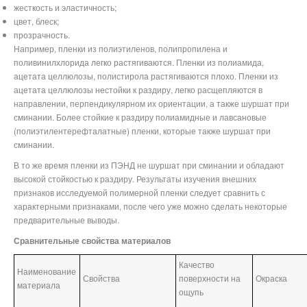
жесткость и эластичность;
цвет, блеск;
прозрачность.
Например, пленки из полиэтиленов, полипропилена и
поливинилхлорида легко растягиваются. Пленки из полиамида,
ацетата целлюлозы, полистирола растягиваются плохо. Пленки из
ацетата целлюлозы нестойки к раздиру, легко расщепляются в
направлении, перпендикулярном их ориентации, а также шуршат при
сминании. Более стойкие к раздиру полиамидные и лавсановые
(полиэтилентерефталатные) пленки, которые также шуршат при
сминании.
В то же время пленки из ПЭНД не шуршат при сминании и обладают
высокой стойкостью к раздиру. Результаты изучения внешних
признаков исследуемой полимерной пленки следует сравнить с
характерными признаками, после чего уже можно сделать некоторые
предварительные выводы.
Сравнительные свойства материалов
Качество
Наименование
Свойства
поверхности на
Окраска
материала
ощупь