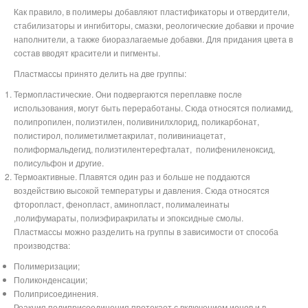
Как правило, в полимеры добавляют пластификаторы и отвердители,
стабилизаторы и ингибиторы, смазки, реологические добавки и прочие
наполнители, а также биоразлагаемые добавки. Для придания цвета в
состав вводят красители и пигменты.
Пластмассы принято делить на две группы:
Термопластические. Они подвергаются переплавке после
использования, могут быть переработаны. Сюда относятся полиамид,
полипропилен, полиэтилен, поливинилхлорид, поликарбонат,
полистирол, полиметилметакрилат, поливиниацетат,
полиформальдегид,
полиэтилентерефталат,
полифениленоксид,
полисульфон
и другие.
Термоактивные. Плавятся один раз и больше не поддаются
воздействию высокой температуры и давления. Сюда относятся
фторопласт, фенопласт, аминопласт,
полималеинаты
,полифумараты, полиэфиракрилаты и эпоксидные смолы
.
Пластмассы можно разделить на группы в зависимости от способа
производства:
Полимеризации;
Поликонденсации;
Полиприсоединения.
Реакция полиприсоединения протекает с включением ионов и в