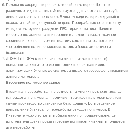
Поливинилхлорид – порошок, который легко переработать в
различные виды пластика. Используется для изготовления труб,
линолеума, различных пленок. В чистом виде материал хрупкий и
неэластичный, но доступный по цене. Перерабатывается в пленку
методом экструзии с раздувом. ПВХ термически нестабилен и
коррозионно активен, а при горении выделяет высокотоксичное
соединение хлора – диоксин, поэтому сегодня вытесняется из
употребления полипропиленом, который более экологичен и
безопасен.
ЛПЭНП (LLDPE) (линейный полиэтилен низкой плотности)
применяется для изготовления тонких пленок, например,
ламинирующих. Ученые до сих пор занимаются усовершенствованием
данного материала.
Вторичное полимерное сырье
Вторичная переработка – не редкость на многих предприятиях, где
выпускается полимерная продукция. Брак идет на второй круг, тем
самым производство становится безотходным. Есть отдельное
направление бизнеса по переработке отходов полимеров. В
Интернете можно встретить объявления по продаже сырья, где
изготовители хотят продать готовые полимеры или купить полимеры
для переработки.