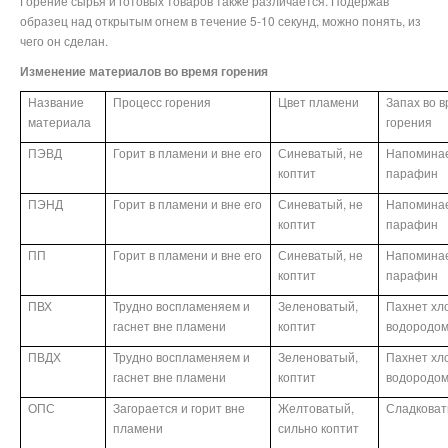
Горение сырья и готовых товаров также различается. Подержав
образец над открытым огнем в течение 5-10 секунд, можно понять, из
чего он сделан.
Изменение материалов во время горения
Название
Процесс горения
Цвет пламени
Запах во 
материала
горения
ПЭВД
Горит в пламени и вне его
Синеватый, не
Напомина
коптит
парафин
ПЭНД
Горит в пламени и вне его
Синеватый, не
Напомина
коптит
парафин
ПП
Горит в пламени и вне его
Синеватый, не
Напомина
коптит
парафин
ПВХ
Трудно воспламеняем и
Зеленоватый,
Пахнет хл
гаснет вне пламени
коптит
водородо
ПВДХ
Трудно воспламеняем и
Зеленоватый,
Пахнет хл
гаснет вне пламени
коптит
водородо
ОПС
Загорается и горит вне
Желтоватый,
Сладкова
пламени
сильно коптит