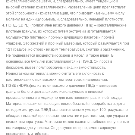
кристаллическую решетку, и, следовательно, имеет тенденцию к
высокой степени кристалличности. Разветвление цепи препятствует
этой способности к кристаллизации, что приводит к меньшему числу
молекул на единицу объема, и, следовательно, меньшей плотности.
ПЭНД (LDPE) (полиэтилен низкого давления ПНД) – кристаллические
плотные гранулы, из которых путем экструзии изготавливается
большинство плотных и прочных шуршащих пакетов и прочей
упаковки. Это жесткий и прочный материал, который размягчается при
121 градусе, но стоек к низким температурам, сжатию и растяжению.
Не подвергается воздействию жиров и масел, а также влаги. В
основном, все бутылки изготавливаются из ПЭНД. Он прост в
формовке, имеет полупрозрачный вид, низкую стоимость.
Недостатком материала можно считать его склонность к
растрескиванию при высоких температурах и напряжении.
ПЭВД (HDPE)(полиэтилен высокого давления ПВД) – глянцевые
гранулы белого цвета, широко используемые в пищевой
промышленности и медицине для изготовления различной посуды.
Материал пластичен, на ощупь воскообразный, переработка ведется
методом экструзии. ПЭВД становится мягким уже при 100 градусах, но
обладает высокой прочностью при сжатии и растяжении, при ударах и
низких температурах. Материал можно назвать наиболее популярным
полимером для упаковки. Он доступен по цене, имеет хорошую
прозрачность и гибкость.