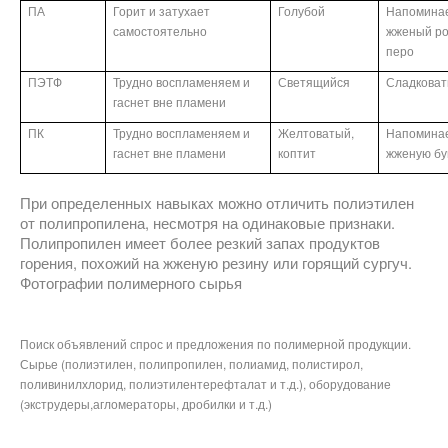
ПА
Горит и затухает
Голубой
Напомина
самостоятельно
жженый ро
перо
ПЭТФ
Трудно воспламеняем и
Светящийся
Сладкова
гаснет вне пламени
ПК
Трудно воспламеняем и
Желтоватый,
Напомина
гаснет вне пламени
коптит
жженую бу
При определенных навыках можно отличить полиэтилен
от полипропилена, несмотря на одинаковые признаки.
Полипропилен имеет более резкий запах продуктов
горения, похожий на жженую резину или горящий сургуч.
Фотографии полимерного сырья
Поиск объявлений спрос и предложения по полимерной продукции.
Сырье (полиэтилен, полипропилен, полиамид, полистирол,
поливинилхлорид, полиэтилентерефталат и т.д.), оборудование
(экструдеры,агломераторы, дробилки и т.д.)