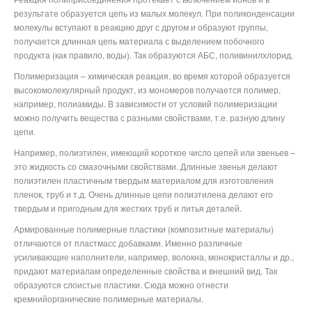
результате образуется цепь из малых молекул. При поликонденсации
молекулы вступают в реакцию друг с другом и образуют группы,
получается длинная цепь материала с выделением побочного
продукта (как правило, воды). Так образуются АБС, поливинилхлорид.
Полимеризация – химическая реакция, во время которой образуется
высокомолекулярный продукт, из мономеров получается полимер,
например, полиамиды. В зависимости от условий полимеризации
можно получить вещества с разными свойствами, т.е. разную длину
цепи.
Например, полиэтилен, имеющий короткое число цепей или звеньев –
это жидкость со смазочными свойствами. Длинные звенья делают
полиэтилен пластичным твердым материалом для изготовления
пленок, труб и т.д. Очень длинные цепи полиэтилена делают его
твердым и пригодным для жестких труб и литья деталей.
Армированные полимерные пластики (композитные материалы)
отличаются от пластмасс добавками. Именно различные
усиливающие наполнители, например, волокна, монокристаллы и др.,
придают материалам определенные свойства и внешний вид. Так
образуются слоистые пластики. Сюда можно отнести
кремнийорганические полимерные материалы.