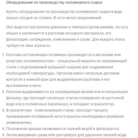
Оборудование по производству полимерного сырья
Купить оборудование по производству полимерного сырья в виде
гранул сегодня не сложно. В сети много предложений.
Оно ведется при разном давлении и температурном режиме, но суть
общая и заключается в расплаве исходного материала, его
фильтрации, охлаждении, измельчении и сушке. Для каждого этапа
требуется свои агрегаты:
Расплав составляющих полимера производится в автоклаве или
реакторе-полимеризаторе – специальной машине из нержавеющей
стали с подогреваемой рубашкой снаружи для поддержания
необходимой температуры. Автоклав имеет несколько датчиков
контроля и нижний кран для выдавливания расплава и его
вытягивание в нити.
Расплав выдавливается на охлаждающие валики или в специальную
фильеру, где проходит несколько этапов охлаждения (в проточной
воде или в поливочных барабанах), и попадает в гранулятор.
В грануляторе - измельчающем станке, проходит процесс
превращения полимерной нити в гранулы необходимых размеров
(измельчение).
Полученная крошка промывается горячей водой и фильтруется.
Затем вакуумная сушка или центрифуга для удаления лишней воды