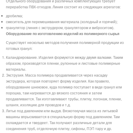
Отдельного оборудования и различных комплектующих требует
переработка ПВХ-отходов. Линия состоит из следующих агрегатов:
дробилка;
смеситель для перемешивания материала (холодный и горячий);
гранулятор (линия с экструдером, гранулятором и виброситом).
Оборудование по изготовлению изделий из полимерного сырья
Существует несколько методов получения полимерной продукции из
готовых гранул:
Каландрирование. Изделия формуются между двумя валками. Таким
образом, производятся пленки, рулонные и листовые полимерные
материалы.
Экструзия. Масса полимера продавливается через насадку
экструдера, которая повторяет форму изделия. Как правило,
оборудование шнековое, куда полимер поступает в виде гранул или
порошка, там нагревается до вязкого состояния и затем
продавливается. Так изготавливают трубы, плитку, погонаж, пленки,
шланги, изоляцию для проводов и т.д.
Литье под давлением или выдув. Вязкотекучая масса из литьевой
машины впрыскивается в специальную форму под давлением. Там
охлаждается и твердеет. Так получают различные детали для
соединения труб, отделочную плитку, сифоны, ПЭТ-тару и др.