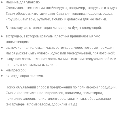
машина для упаковки.
Очень часто технологии комбинируют, например, экструзию и выдув.
Таким образом, изготавливают баки для топлива, поддоны, ведра,
игрушки, бамперы, бутылки, тюбики и флаконы для косметики.
В этом случае комплектация линии цеха будет следующей:
экструдер, в котором гранулы пластика принимают мягкую
консистенцию;
экструзионная головка – часть эструдера, через которую проходит
масса (может быть угловой, одно или многоручьевой, прямоточной);
выдувная часть – главная часть линии с сжатым воздухом иглой или
ниппелем для выдува изделия;
компрессор;
охлаждающая система.
Поиск объявлений спрос и предложения по полимерной продукции.
Сырье (полиэтилен, полипропилен, полиамид, полистирол,
поливинилхлорид, полиэтилентерефталат и т.д.), оборудование
(экструдеры,агломераторы, дробилки и т.д.)