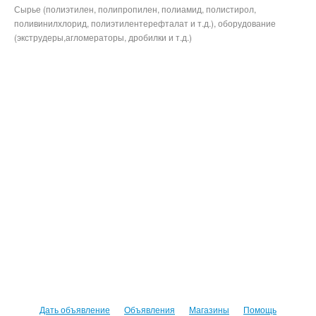
Сырье (полиэтилен, полипропилен, полиамид, полистирол,
поливинилхлорид, полиэтилентерефталат и т.д.), оборудование
(экструдеры,агломераторы, дробилки и т.д.)
Дать объявление
Объявления
Магазины
Помощь