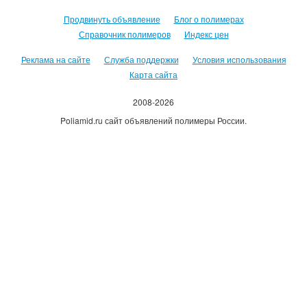
Продвинуть объявление
Блог о полимерах
Справочник полимеров
Индекс цен
Реклама на сайте
Служба поддержки
Условия использования
Карта сайта
2008-2026
Poliamid.ru сайт объявлений полимеры России.
Использование сайта, означает согласие с
Пользовательским
соглашением
.
Оплачивая услуги сайта, вы принимаете
оферту
.