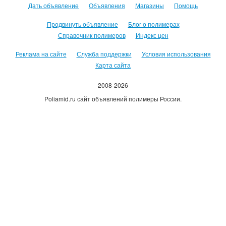
Дать объявление
Объявления
Магазины
Помощь
Продвинуть объявление
Блог о полимерах
Справочник полимеров
Индекс цен
Реклама на сайте
Служба поддержки
Условия использования
Карта сайта
2008-2026
Poliamid.ru сайт объявлений полимеры России.
Использование сайта, означает согласие с
Пользовательским
соглашением
.
Оплачивая услуги сайта, вы принимаете
оферту
.