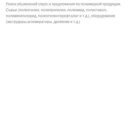
Поиск объявлений спрос и предложения по полимерной продукции.
Сырье (полиэтилен, полипропилен, полиамид, полистирол,
поливинилхлорид, полиэтилентерефталат и т.д.), оборудование
(экструдеры,агломераторы, дробилки и т.д.)