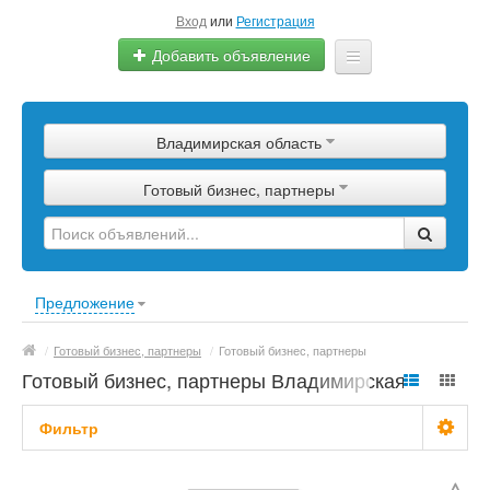
Вход
или
Регистрация
Добавить объявление
Главная
Владимирская область
Сырье
Готовый бизнес, партнеры
Изделия
Оборудование
Услуги
Предложение
Еще
/
Готовый бизнес, партнеры
/
Готовый бизнес, партнеры
Готовый бизнес, партнеры Владимирская
область
Фильтр
С фото