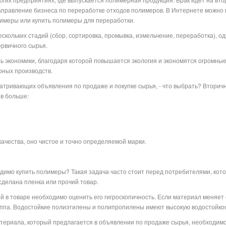
аправление бизнеса по переработке отходов полимеров. В Интернете можно 
лимеры или купить полимеры для переработки.
скольких стадий (сбор, сортировка, промывка, измельчение, переработка), од
ервичного сырья.
ь экономики, благодаря которой повышается экология и экономятся огромные
рных производств.
атривающих объявления по продаже и покупке сырья, - что выбрать? Втори
ов больше:
ачества, оно чистое и точно определяемой марки.
димо купить полимеры? Такая задача часто стоит перед потребителями, кото
 сделана пленка или прочий товар.
в товаре необходимо оценить его гигроскопичность. Если материал меняет 
руппа. Водостойкие полиэтилены и полипропилены имеют высокую водостойкост
териала, который предлагается в объявлении по продаже сырья, необходим