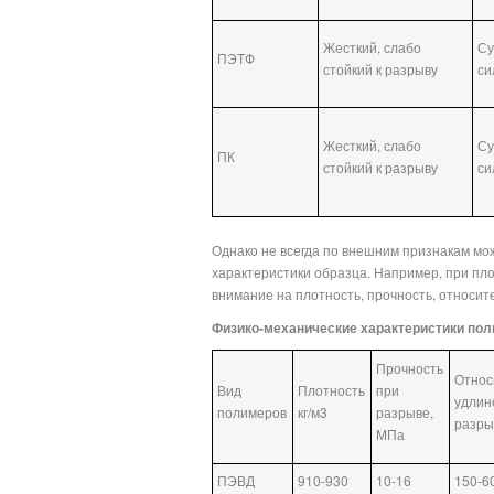
Жесткий, слабо
Су
ПЭТФ
стойкий к разрыву
си
Жесткий, слабо
Су
ПК
стойкий к разрыву
си
Однако не всегда по внешним признакам мож
характеристики образца. Например, при пл
внимание на плотность, прочность, относит
Физико-механические характеристики пол
Прочность
Относ
Вид
Плотность
при
удлин
полимеров
кг/м3
разрыве,
разры
МПа
ПЭВД
910-930
10-16
150-6