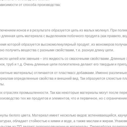
ависимости от способа производства:
лючением ионов и в результате образуется цепь из малых молекул. При поли
ся длинная цепь материала с выделением побочного продукта (как правило, в
ремя которой образуется высокомолекулярный продукт, из мономеров получа
о получить вещества с разными свойствами, т.е. разную длину цепи.
исло цепей или звеньев – это жидкость со смазочными свойствами. Длинные
к, труб и т.д. Очень длинные цепи полиэтилена делают его твердым и приго
зитные материалы) отличаются от пластмасс добавками. Именно различные
териалам определенные свойства и внешний вид. Так образуются слоистые пл
лы.
х отраслях промышленности. Так как некоторые материалы могут после пере
роизводство тех же продуктов и элементов, что и первичное, но с ограничени
нулы белого цвета. Материал имеет несколько видов: вспенивающийся, кауч
атурах, обладает стойкостью к химии и воде, а также маслам и жирам. Упако
тельстве из ПП делают гидроизоляционные материалы. Переработка полипроп