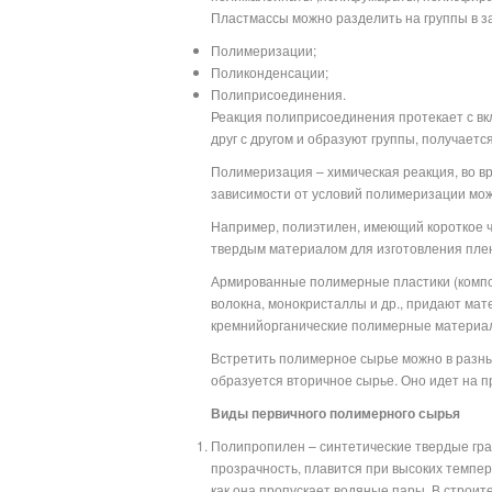
Пластмассы можно разделить на группы в з
Полимеризации;
Поликонденсации;
Полиприсоединения.
Реакция полиприсоединения протекает с вк
друг с другом и образуют группы, получает
Полимеризация – химическая реакция, во в
зависимости от условий полимеризации можн
Например, полиэтилен, имеющий короткое ч
твердым материалом для изготовления плено
Армированные полимерные пластики (компо
волокна, монокристаллы и др., придают ма
кремнийорганические полимерные материа
Встретить полимерное сырье можно в разны
образуется вторичное сырье. Оно идет на п
Виды первичного полимерного сырья
Полипропилен – синтетические твердые гра
прозрачность, плавится при высоких темпер
как она пропускает водяные пары. В строи