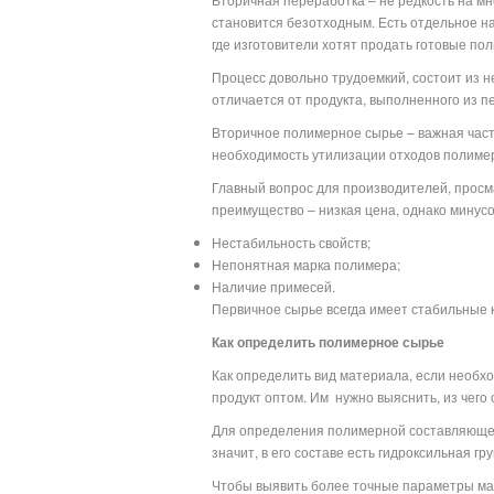
становится безотходным. Есть отдельное н
где изготовители хотят продать готовые по
Процесс довольно трудоемкий, состоит из не
отличается от продукта, выполненного из п
Вторичное полимерное сырье – важная част
необходимость утилизации отходов полиме
Главный вопрос для производителей, просм
преимущество – низкая цена, однако минус
Нестабильность свойств;
Непонятная марка полимера;
Наличие примесей.
Первичное сырье всегда имеет стабильные к
Как определить полимерное сырье
Как определить вид материала, если необхо
продукт оптом. Им
нужно выяснить, из чего
Для определения полимерной составляющей 
значит, в его составе есть гидроксильная г
Чтобы выявить более точные параметры ма