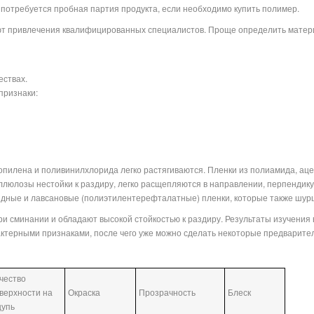
 потребуется пробная партия продукта, если необходимо купить полимер.
ют привлечения квалифицированных специалистов. Проще определить матери
ествах.
признаки:
опилена и поливинилхлорида легко растягиваются. Пленки из полиамида, ац
еллюлозы нестойки к раздиру, легко расщепляются в направлении, перпендик
идные и лавсановые (полиэтилентерефталатные) пленки, которые также шур
ри сминании и обладают высокой стойкостью к раздиру. Результаты изучения
актерными признаками, после чего уже можно сделать некоторые предварит
чество
верхности на
Окраска
Прозрачность
Блеск
упь