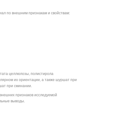
ал по внешним признакам и свойствам:
етата целлюлозы, полистирола
улярном их ориентации, а также шуршат при
шат при сминании.
 внешних признаков исследуемой
ельные выводы.