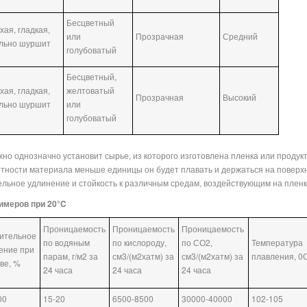
Бесцветный
хая, гладкая,
или
Прозрачная
Средний
льно шуршит
голубоватый
Бесцветный,
хая, гладкая,
желтоватый
Прозрачная
Высокий
льно шуршит
или
голубоватый
но однозначно установит сырье, из которого изготовлена пленка или продук
отности материала меньше единицы он будет плавать и держаться на поверх
ельное удлинение и стойкость к различным средам, воздействующим на пленк
имеров при 20°C
Проницаемость
Проницаемость
Проницаемость
ительное
по водяным
по кислороду,
по СО2,
Температура
ение при
парам, г/м2 за
см3/(м2хатм) за
см3/(м2хатм) за
плавления, 0
ве, %
24 часа
24 часа
24 часа
00
15-20
6500-8500
30000-40000
102-105