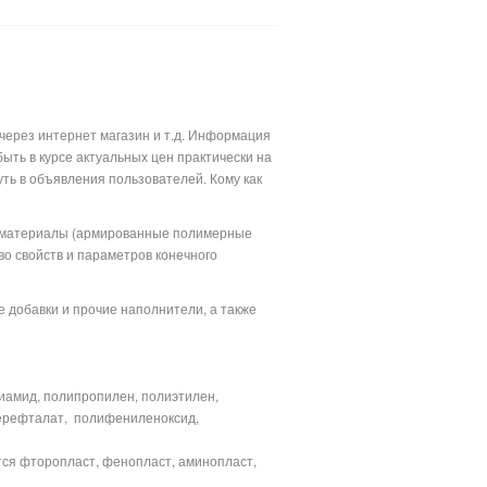
через интернет магазин и т.д. Информация
ыть в курсе актуальных цен практически на
уть в объявления пользователей. Кому как
е материалы (армированные полимерные
во свойств и параметров конечного
 добавки и прочие наполнители, а также
иамид, полипропилен, полиэтилен,
ерефталат,
полифениленоксид,
тся фторопласт, фенопласт, аминопласт,