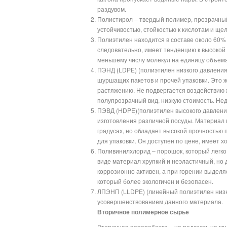
раздувом.
Полистирол – твердый полимер, прозрачный
устойчивостью, стойкостью к кислотам и ще
Полиэтилен находится в составе около 60% 
следовательно, имеет тенденцию к высокой 
меньшему числу молекул на единицу объема
ПЭНД (LDPE) (полиэтилен низкого давления
шуршащих пакетов и прочей упаковки. Это ж
растяжению. Не подвергается воздействию ж
полупрозрачный вид, низкую стоимость. Нед
ПЭВД (HDPE)(полиэтилен высокого давлени
изготовления различной посуды. Материал 
градусах, но обладает высокой прочностью
для упаковки. Он доступен по цене, имеет х
Поливинилхлорид – порошок, который легко 
виде материал хрупкий и неэластичный, но 
коррозионно активен, а при горении выдел
который более экологичен и безопасен.
ЛПЭНП (LLDPE) (линейный полиэтилен низко
усовершенствованием данного материала.
Вторичное полимерное сырье
Вторичная переработка – не редкость на мн