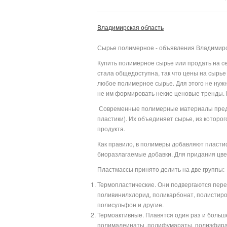
Владимирская область
Сырье полимерное - объявления Владимирс
Купить полимерное сырье или продать на се
стала общедоступна, так что цены на сырье
любое полимерное сырье. Для этого не нужн
не им формировать некие ценовые тренды.
Современные полимерные материалы предс
пластики). Их объединяет сырье, из которо
продукта.
Как правило, в полимеры добавляют пластиф
биоразлагаемые добавки. Для придания цвет
Пластмассы принято делить на две группы:
Термопластические. Они подвергаются пере
поливинилхлорид, поликарбонат, полистир
полисульфон
и другие.
Термоактивные. Плавятся один раз и больш
полималеинаты ,полифумараты, полиэфира