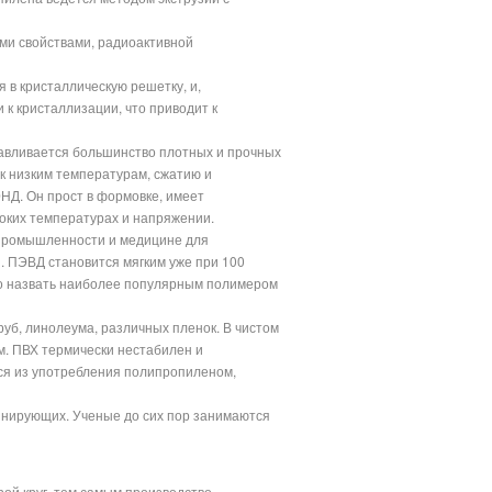
ми свойствами, радиоактивной
 в кристаллическую решетку, и,
 к кристаллизации, что приводит к
тавливается большинство плотных и прочных
 к низким температурам, сжатию и
ЭНД. Он прост в формовке, имеет
соких температурах и напряжении.
 промышленности и медицине для
. ПЭВД становится мягким уже при 100
жно назвать наиболее популярным полимером
уб, линолеума, различных пленок. В чистом
м. ПВХ термически нестабилен и
тся из употребления полипропиленом,
инирующих. Ученые до сих пор занимаются
рой круг, тем самым производство