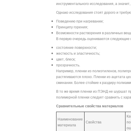
инструментального исследования, а значит,
Однако исследования стоят дорого и требу
Поведению при нагревании;
Принципу горения;
Возможности растворения в различных вещ
В первую очередь оцениваются следующие 
состояние поверхности;
жесткость и эластичность;
цвет, блеск;
прозрачность.
Например, пленки из полиэтиленов, полипр
растягиваются плохо. Пленки из ацетата ц
сминании. Более стойкие к раздиру полиам
В то же время пленки из ПЭНД не шуршат п
полимерной пленки следует сравнить с хар
Сравнительные свойства материалов
Ка
Наименование
Свойства
по
материала
ощ