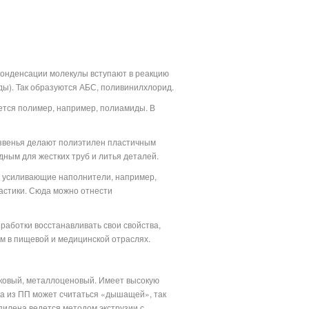
конденсации молекулы вступают в реакцию
оды). Так образуются АБС, поливинилхлорид.
ется полимер, например, полиамиды. В
 звенья делают полиэтилен пластичным
дным для жестких труб и литья деталей.
 усиливающие наполнители, например,
астики. Сюда можно отнести
работки восстанавливать свои свойства,
ем в пищевой и медицинской отраслях.
уковый, металлоценовый. Имеет высокую
вка из ПП может считаться «дышащей», так
илена ведется методом экструзии с