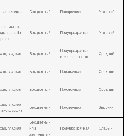
гкая, гладкая
Бесцветный
Прозрачная
Матовый
слянистая,
адкая, слабо
Бесцветный
Полупрозрачная
Матовый
уршит
Полупрозрачная
хая, гладкая
Бесцветный
Средний
или прозрачная
хая, гладкая
Бесцветный
Прозрачная
Средний
хая, гладкая
Бесцветный
Прозрачная
Средний
хая, гладкая,
Бесцветный
Прозрачная
Высокий
льно шуршит
Бесцветный
хая, гладкая
или
Полупрозрачная
Слабый
желтоватый