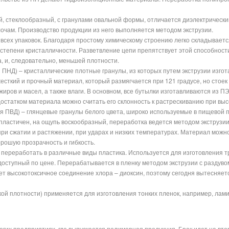
, стеклообразный, с гранулами овальной формы, отличается диэлектрически
лочам. Производство продукции из него выполняется методом экструзии.
всех упаковок. Благодаря простому химическому строению легко складывается
степени кристалличности. Разветвление цепи препятствует этой способности
, и, следовательно, меньшей плотности.
 ПНД) – кристаллические плотные гранулы, из которых путем экструзии изго
есткий и прочный материал, который размягчается при 121 градусе, но стоек
иров и масел, а также влаги. В основном, все бутылки изготавливаются из П
остатком материала можно считать его склонность к растрескиванию при вы
я ПВД) – глянцевые гранулы белого цвета, широко используемые в пищевой
пластичен, на ощупь воскообразный, переработка ведется методом экструзии
 при сжатии и растяжении, при ударах и низких температурах. Материал мо
орошую прозрачность и гибкость.
переработать в различные виды пластика. Используется для изготовления тр
доступный по цене. Перерабатывается в пленку методом экструзии с раздуво
яет высокотоксичное соединение хлора – диоксин, поэтому сегодня вытесняе
й плотности) применяется для изготовления тонких пленок, например, лам
огих предприятиях, где выпускается полимерная продукция. Брак идет на вто