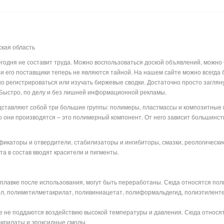
кая область
годня не составит труда. Можно воспользоваться доской объявлений, можно 
 и его поставщики теперь не являются тайной. На нашем сайте можно всегда б
о регистрироваться или изучать биржевые сводки. Достаточно просто заглян
 Быстро, по делу и без лишней информационной рекламы.
тавляют собой три большие группы: полимеры, пластмассы и композитны
го они производятся – это полимерный компонент. От него зависит большинст
икаторы и отвердители, стабилизаторы и ингибиторы, смазки, реологические
а в состав вводят красители и пигменты.
плавке после использования, могут быть переработаны. Сюда относятся пол
ол, полиметилметакрилат, поливиниацетат, полиформальдегид,
полиэтилент
е не поддаются воздействию высокой температуры и давления. Сюда относя
крилаты и эпоксидные смолы
.