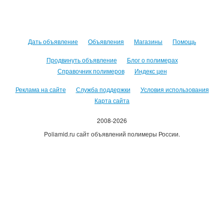
Дать объявление
Объявления
Магазины
Помощь
Продвинуть объявление
Блог о полимерах
Справочник полимеров
Индекс цен
Реклама на сайте
Служба поддержки
Условия использования
Карта сайта
2008-2026
Poliamid.ru сайт объявлений полимеры России.
Использование сайта, означает согласие с
Пользовательским
соглашением
.
Оплачивая услуги сайта, вы принимаете
оферту
.