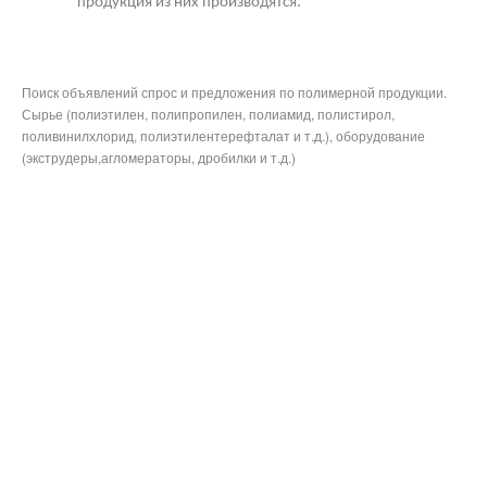
продукция из них производятся.
Поиск объявлений спрос и предложения по полимерной продукции.
Сырье (полиэтилен, полипропилен, полиамид, полистирол,
поливинилхлорид, полиэтилентерефталат и т.д.), оборудование
(экструдеры,агломераторы, дробилки и т.д.)