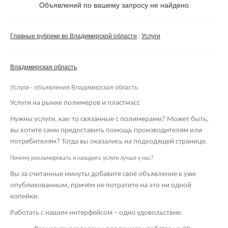
Не важно
Объявлений по вашему запросу не найдено
Валюта:
руб.
С фото
Главные рубрики во Владимирской области
Услуги
Частные
Компании
Владимирская область
Не важно
Услуги - объявления Владимирская область
Сбросить фильтр
Применить
Услуги на рынке полимеров и пластмасс
Нужны услуги, как-то связанные с полимерами? Может быть,
вы хотите сами предоставить помощь производителям или
потребителям? Тогда вы оказались на подходящей странице.
Почему рекламировать и находить услуги лучше у нас?
Вы за считанные минуты добавите своё объявление к уже
опубликованным, причём не потратите на это ни одной
копейки.
Работать с нашим интерфейсом – одно удовольствие.