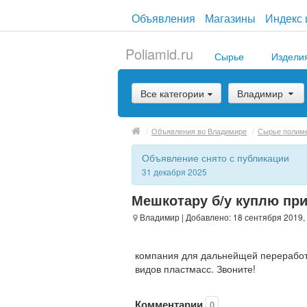
Объявления
Магазины
Индекс 
Poliamid.ru
Сырье
Издели
Все категории
Владимир
/
Объявления во Владимире
/
Сырье полим
Объявление снято с публикации
31 декабря 2025
Мешкотару б/у куплю пр
Владимир
| Добавлено: 18 сентября 2019,
компания для дальнейщей переработ
видов пластмасс. Звоните!
Комментарии
0