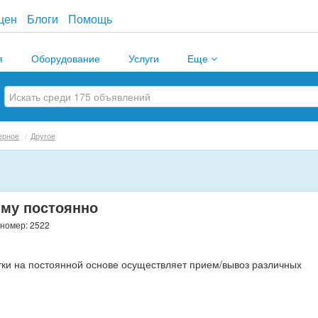
цен
Блоги
Помощь
я
Оборудование
Услуги
Еще
ерное
/
Другое
иму постоянно
 номер: 2522
ки на постоянной основе осуществляет прием/вывоз различных