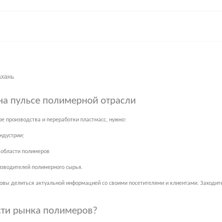
ахань
на пульсе полимерной отрасли
е производства и переработки пластмасс, нужно:
ндустрии;
в области полимеров
изводителей полимерного сырья.
товы делиться актуальной информацией со своими посетителями и клиентами. Заходите 
сти рынка полимеров?