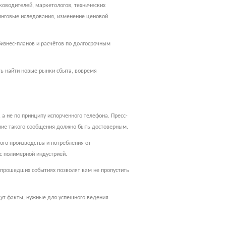
оводителей, маркетологов, технических
тинговые иследования, изменение ценовой
изнес-планов и расчётов по долгосрочным
ть найти новые рынки сбыта, вовремя
а не по принципу испорченного телефона. Пресс-
ание такого сообщения должно быть достоверным.
ого производства и потребления от
с полимерной индустрией.
 прошедших событиях позволят вам не пропустить
дут факты, нужные для успешного ведения