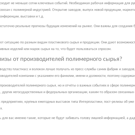
сходит не меньше сотни ключевых событий. Необходимая рабочая информация для рук
о связан с полимерной индустрией. Открытие заводов, выпуск новой продукции, марке
онференции, выставки и т.д.
статочно реальные прогнозы будущих изменений на рынке. Они важны для создания б
уют ситуацию по разным видам пластикового сырья и продукции. Они дают возможнос
вных изделий или марок сырья на то, что будет пользоваться спросом.
елизы от производителей полимерного сырья?
дству пластмасс и волокон лучше получать из пресс-службы самих фабрик и заводов, 
уководителей компании с указанием его фамилии, имени и должности, поэтому содерж
 производителей полимерного сырья, но и отчёты о важных событиях в сфере полимерн
 других негосударственных и федеральных организации, каким-то образом связанных 
предприятиях, крупных ежегодных выставок типа Интерпластики, пост-релизы об уже
х.
 для вас именно такие, которые не будут забивать голову лишней информацией, а да