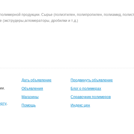
полимерной продукции. Сырье (полиэтилен, полипропилен, полиамид, полис
 (экструдеры,агломераторы, дробилки и т.д.)
Дать объявление
Продвинуть объявление
ии.
Объявления
Блог о полимерах
Магазины
Справочник полимеров
ерту
.
Помощь
Индекс цен