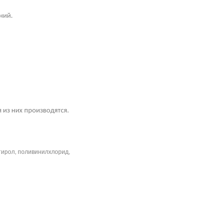
ний.
 из них производятся.
тирол, поливинилхлорид,