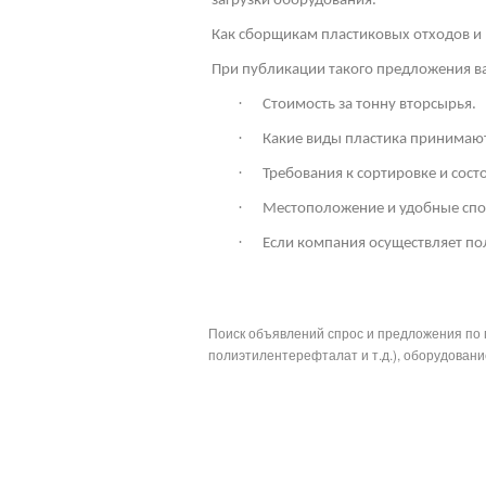
загрузки оборудования.
Как сборщикам пластиковых отходов и 
При публикации такого предложения ва
·
Стоимость за тонну вторсырья.
·
Какие виды пластика принимают
·
Требования к сортировке и сос
·
Местоположение и удобные спо
·
Если компания осуществляет по
Поиск объявлений спрос и предложения по 
полиэтилентерефталат и т.д.), оборудование