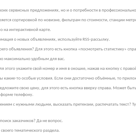
своих сервисных предложениях, но и о потребности в профессиональн
яется сортировкой по новизне, фильтрам по стоимости, станции метро
о на интерактивной карте.
рмация о новых объявлениях, используйте
RSS
-рассылку.
оего объявления? Для этого есть кнопка «посмотреть статистику» спра
но максимально удобным для вас.
я этого укажите свой номер и имя в окошке, нажав на кнопку с право
ы какие-то особые условия. Если они достаточно объёмные, то прило
редложите свою цену, для этого есть кнопка вверху справа. Может бы
 форме телефону.
ением с нужными людьми, высказать претензии, распечатать текст? 
поиск заказчиков? Да не вопрос.
своего тематического раздела.