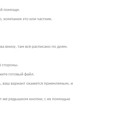
ой помощи.
, компания это или частник.
ва внизу, там всё расписано по дням.
й стороны.
жите готовый файл.
ть, ваш вариант окажется приемлемым, и
Тут же рядышком кнопки, с их помощью