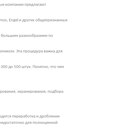
ные компании предлагают
mos
, Engel и других общепризнанных
ь большим разнообразием по
зчиком. Эта процедура важна для
300 до 500 штук. Понятно, что чем
ирования, экранирования, подбора
водится переработка и дробление
, недостаточно для полноценной