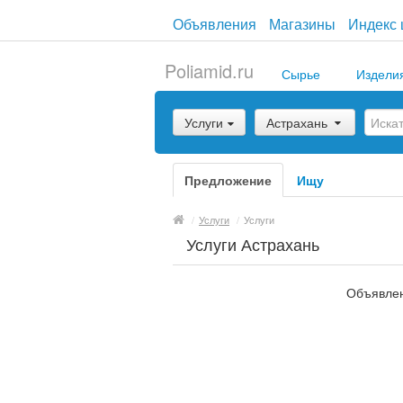
Объявления
Магазины
Индекс 
Poliamid.ru
Сырье
Издели
Услуги
Астрахань
Предложение
Ищу
/
Услуги
/
Услуги
Услуги Астрахань
Объявлен