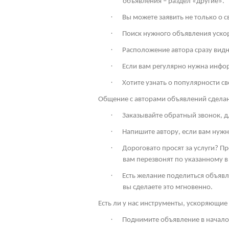
объявления – раздел «другие».
·
Вы можете заявить не только о 
·
Поиск нужного объявления ускор
·
Расположение автора сразу видн
·
Если вам регулярно нужна инфо
·
Хотите узнать о популярности св
Общение с авторами объявлений сдела
·
Заказывайте обратный звонок, дл
·
Напишите автору, если вам нужн
·
Дороговато просят за услуги? П
вам перезвонят по указанному в
·
Есть желание поделиться объявл
вы сделаете это мгновенно.
Есть ли у нас инструменты, ускоряющие 
·
Поднимите объявление в начало 