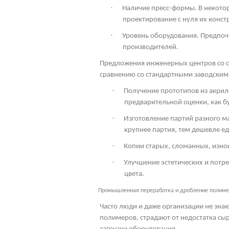
·
Наличие пресс-формы. В некото
проектирование с нуля их конст
·
Уровень оборудования. Предпоч
производителей.
Предложения инженерных центров со с
сравнению со стандартными заводским
·
Получение прототипов из акрил
предварительной оценки, как бу
·
Изготовление партий разного м
крупнее партия, тем дешевле ед
·
Копии старых, сломанных, изно
·
Улучшение эстетических и потр
цвета.
Промышленная переработка и дробление полим
Часто люди и даже организации не знаю
полимеров, страдают от недостатка сыр