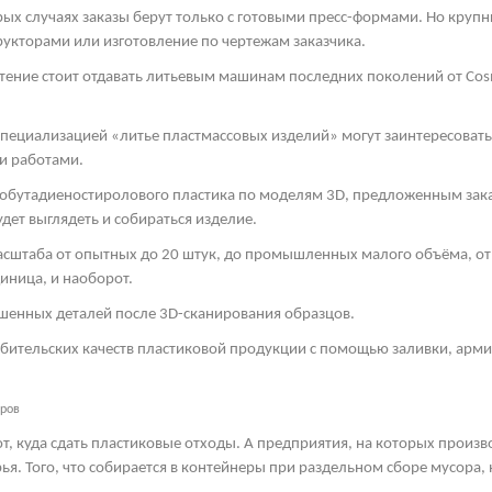
рых случаях заказы берут только с готовыми пресс-формами. Но круп
рукторами или изготовление по чертежам заказчика.
тение стоит отдавать литьевым машинам последних поколений от
Cos
пециализацией «литье пластмассовых изделий» могут заинтересоват
и работами.
обутадиеностиролового пластика по моделям 3
D
, предложенным зака
дет выглядеть и собираться изделие.
асштаба от опытных до 20 штук, до промышленных малого объёма, от 
иница, и наоборот.
шенных деталей после 3
D
-сканирования образцов.
ебительских качеств пластиковой продукции с помощью заливки, арм
еров
т, куда сдать пластиковые отходы. А предприятия, на которых произ
ья. Того, что собирается в контейнеры при раздельном сборе мусора