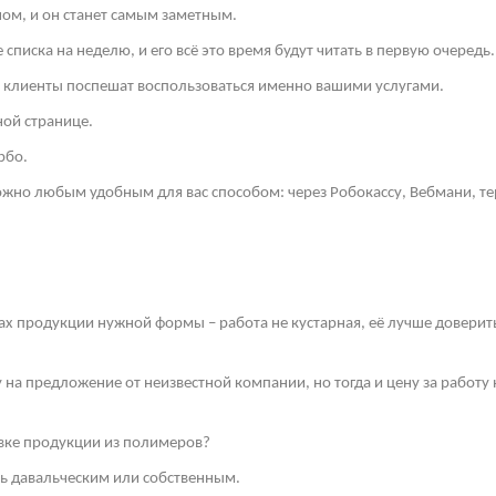
ом, и он станет самым заметным.
списка на неделю, и его всё это время будут читать в первую очередь.
и клиенты поспешат воспользоваться именно вашими услугами.
ной странице.
рбо.
но любым удобным для вас способом: через Робокассу, Вебмани, те
ах продукции нужной формы – работа не кустарная, её лучше довери
у на предложение от неизвестной компании, но тогда и цену за работ
ивке продукции из полимеров?
ть давальческим или собственным.