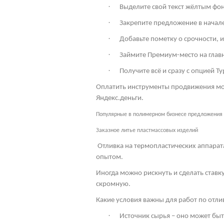
·
Выделите свой текст жёлтым фон
·
Закрепите предложение в начале 
·
Добавьте пометку о срочности, 
·
Займите Премиум-место на глав
·
Получите всё и сразу с опцией Ту
Оплатить инструменты продвижения мож
Яндекс.деньги.
Популярные в полимерном бизнесе предложения
Заказное литье пластмассовых изделий
Отливка на термопластических аппарат
опытом.
Иногда можно рискнуть и сделать ставк
скромную.
Какие условия важны для работ по отл
·
Источник сырья – оно может бы