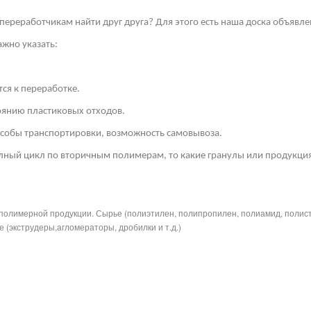
переработчикам найти друг друга? Для этого есть наша доска объявле
жно указать:
ся к переработке.
тоянию пластиковых отходов.
собы транспортировки, возможность самовывоза.
лный цикл по вторичным полимерам, то какие гранулы или продукция
полимерной продукции. Сырье (полиэтилен, полипропилен, полиамид, полис
 (экструдеры,агломераторы, дробилки и т.д.)