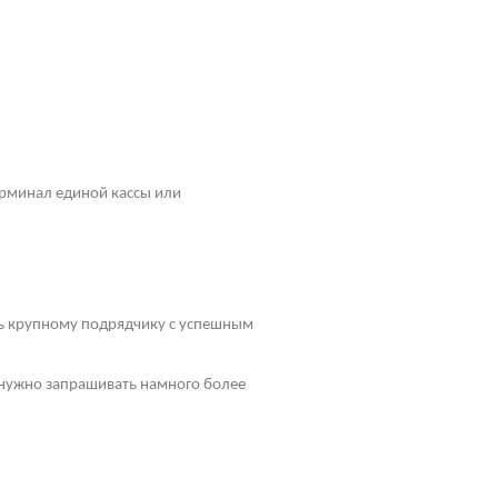
рминал единой кассы или
ть крупному подрядчику с успешным
у нужно запрашивать намного более