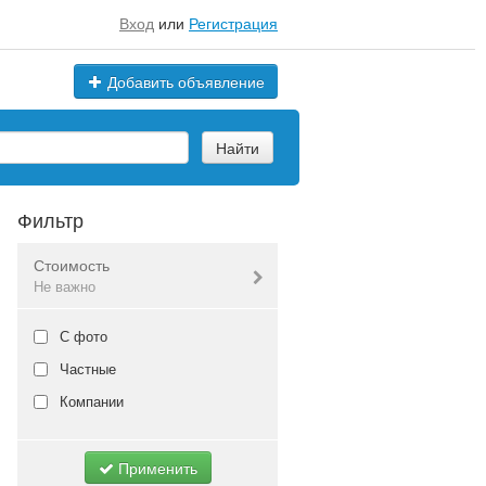
Вход
или
Регистрация
Добавить объявление
Найти
Фильтр
Стоимость
Не важно
Валюта:
руб.
С фото
Частные
Компании
Не важно
Применить