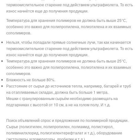
термоокислительное старение под действием ультрафиолета. То есть
износ начнётся еще до получения продукции.
Температура для хранения полимеров не должна быть выше 25°С,
особенно это важно для полипропилена, полиэтилена и их взаимных
сополимеров.
Нельзя, чтобы попадали прямые солнечные лучи, так как начинается
термоокислительное старение под действием ультрафиолета. То есть
износ начнётся еще до получения продукции.
Температура для хранения полимеров не должна быть выше 25°С,
особенно это важно для полипропилена, полиэтилена и их взаимных
сополимеров.
Влажность не больше 80%.
Расстояние от сырья до источников тепла, например, батарей и труб
на отапливаемых складах, должна быть больше 1 метра.
Мешки с гранулированным сырьём необходимо размещать на
подтарниках с высотой от 10 см, а не на голом полу. И т.д.
Поиск объявлений спрос и предложения по полимерной продукции.
Сырье (полиэтилен, полипропилен, полиамид, полистирол,
поливинилхлорид, полиэтилентерефталат и т.д.), оборудование
(экструдеры,агломераторы, дробилки и т.д.)