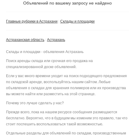
Не важно
Объявлений по вашему запросу не найдено
Валюта:
руб.
С фото
Главные рубрики в Астрахани
Склады и площадки
Без посредников
Компания
Астраханская область
Астрахань
Не важно
Склады и площадки - объявления Астрахань
Сбросить фильтр
Применить
Поиск аренды склада или срочная его продажа на
специализированной доске объявлений.
Если у вас много времени уходит на поиск подходящего предложения
по складской аренде, воспользуйтесь нашим сайтом. Любые
объявления о складах для хранения полимеров или их производства
вы можете найти или разместить на этой странице.
Почему это лучше сделать у нас?
Прежде всего, пока на нашем ресурсе сообщения размещаются
бесплатно. Вероятно, что в будущем мы изменим это правило, так что
стоит поспешить воспользоваться такой возможностью.
Отдельные разделы для объявлений по складам, производственным