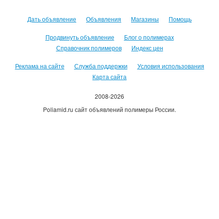
Дать объявление
Объявления
Магазины
Помощь
Продвинуть объявление
Блог о полимерах
Справочник полимеров
Индекс цен
Реклама на сайте
Служба поддержки
Условия использования
Карта сайта
2008-2026
Poliamid.ru сайт объявлений полимеры России.
Использование сайта, означает согласие с
Пользовательским
соглашением
.
Оплачивая услуги сайта, вы принимаете
оферту
.