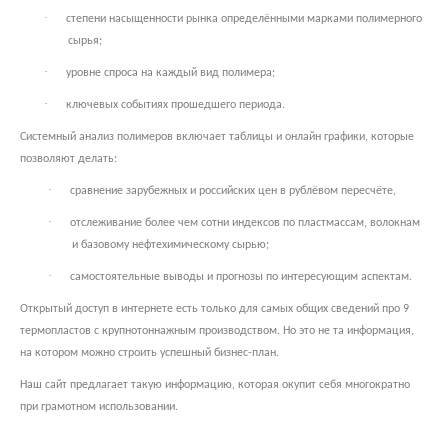
·
степени насыщенности рынка определёнными марками полимерного
сырья;
·
уровне спроса на каждый вид полимера;
·
ключевых событиях прошедшего периода.
Системный анализ полимеров включает таблицы и онлайн графики, которые
позволяют делать:
·
сравнение зарубежных и российских цен в рублёвом пересчёте,
·
отслеживание более чем сотни индексов по пластмассам, волокнам
и базовому нефтехимическому сырью;
·
самостоятельные выводы и прогнозы по интересующим аспектам.
Открытый доступ в интернете есть только для самых общих сведений про 9
термопластов с крупнотоннажным производством. Но это не та информация,
на котором можно строить успешный бизнес-план.
Наш сайт предлагает такую информацию, которая окупит себя многократно
при грамотном использовании.