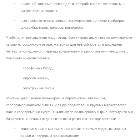
·
компаний, которые производят и перерабатывают пластмассы и
синтетические волокна;
·
всех промежуточных звеньев коммерческих цепочек: трейдеров,
дистрибьюторов, дилеров, ритейлеров.
Чтобы заинтересованные лица готовы были купить аналитику по полимерному
сырью на российском рынке, материал для неё собирается в последней
четверти исследуемого периода трудоёмкими и кропотливыми методами, с
помощью многочисленных:
·
телефонных бесед,
·
опросов онлайн,
·
электронных писем.
Многим нужен анализ полимеров на европейском, китайском,
североамериканском рынках. Для руководителей и крупных маркетологов
важно своевременно купить аналитику по полимерному сырью, потому что она
базируется на реальных данных по всем регионам, прежде всего на:
·
максимальных и минимальных ценах по самым ходовым маркам
сырья и ключевым производителям;