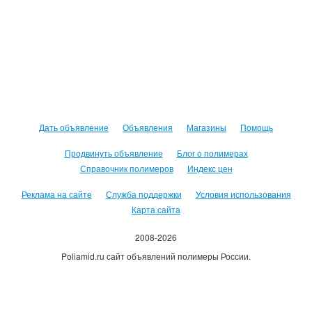
Дать объявление
Объявления
Магазины
Помощь
Продвинуть объявление
Блог о полимерах
Справочник полимеров
Индекс цен
Реклама на сайте
Служба поддержки
Условия использования
Карта сайта
2008-2026
Poliamid.ru сайт объявлений полимеры России.
Использование сайта, означает согласие с
Пользовательским
соглашением
.
Оплачивая услуги сайта, вы принимаете
оферту
.