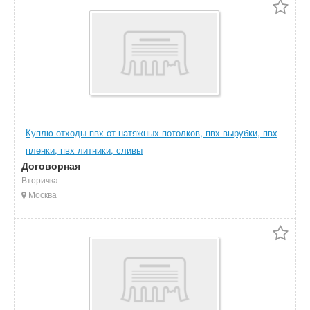
Куплю отходы пвх от натяжных потолков, пвх вырубки, пвх
пленки, пвх литники, сливы
Договорная
Вторичка
Москва