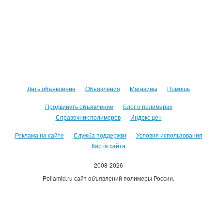
Дать объявление
Объявления
Магазины
Помощь
Продвинуть объявление
Блог о полимерах
Справочник полимеров
Индекс цен
Реклама на сайте
Служба поддержки
Условия использования
Карта сайта
2008-2026
Poliamid.ru сайт объявлений полимеры России.
Использование сайта, означает согласие с
Пользовательским
соглашением
.
Оплачивая услуги сайта, вы принимаете
оферту
.