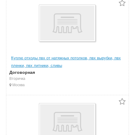
Куплю отходы пвх от натяжных потолков, пвх вырубки, пвх
пленки, пвх литники, сливы
Договорная
Вторичка
Москва