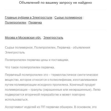
Не важно
Объявлений по вашему запросу не найдено
Валюта:
руб.
С фото
Главные рубрики в Электростали
Сырье полимерное
Частные
Полипропилен
Первичка
Компании
Москва и Московская обл.
Электросталь
Не важно
Сбросить фильтр
Применить
Сырье полимерное, Полипропилен, Первичка - объявления
Электросталь
Полипропилен первичка цены и поставщики.
Что такое полипропилен первичка.
Первичный полипропилен это – термопластичное синтетическое
вещество, которое относится к полиолефинам, изготавливаемое
путем полимеризации исходного пропилена. Конечный продукт
полимеризации – гранулы (окрашенные или неокрашенные). Легко
подвергается вторичной переработке и может повторно
использоваться.
Ассортимент изделий из ПП первички обширен. В основном, это