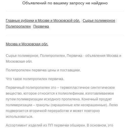
Не важно
Объявлений по вашему запросу не найдено
Валюта:
руб.
С фото
Главные рубрики в Москве и Московской обл.
Сырье полимерное
Частные
Полипропилен
Первичка
Компании
Москва и Московская обл.
Не важно
Сбросить фильтр
Применить
Сырье полимерное, Полипропилен, Первичка - объявления Москва и
Московская обл.
Полипропилен первичка цены и поставщики.
Что такое полипропилен первичка.
Первичный полипропилен это – термопластичное синтетическое
вещество, которое относится к полиолефинам, изготавливаемое
путем полимеризации исходного пропилена. Конечный продукт
полимеризации – гранулы (окрашенные или неокрашенные). Легко
подвергается вторичной переработке и может повторно
использоваться.
Ассортимент изделий из ПП первички обширен. В основном, это