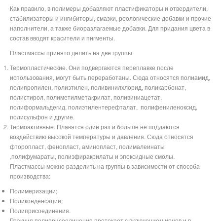
Как правило, в полимеры добавляют пластификаторы и отвердители,
стабилизаторы и ингибиторы, смазки, реологические добавки и прочие
наполнители, а также биоразлагаемые добавки. Для придания цвета в
состав вводят красители и пигменты.
Пластмассы принято делить на две группы:
Термопластические. Они подвергаются переплавке после
использования, могут быть переработаны. Сюда относятся полиамид,
полипропилен, полиэтилен, поливинилхлорид, поликарбонат,
полистирол, полиметилметакрилат, поливиниацетат,
полиформальдегид,
полиэтилентерефталат,
полифениленоксид,
полисульфон
и другие.
Термоактивные. Плавятся один раз и больше не поддаются
воздействию высокой температуры и давления. Сюда относятся
фторопласт, фенопласт, аминопласт,
полималеинаты
,полифумараты, полиэфиракрилаты и эпоксидные смолы
.
Пластмассы можно разделить на группы в зависимости от способа
производства:
Полимеризации;
Поликонденсации;
Полиприсоединения.
Реакция полиприсоединения протекает с включением ионов и в