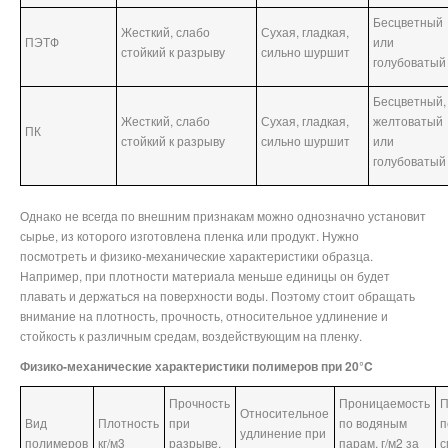
Бесцветный
Жесткий, слабо
Сухая, гладкая,
ПЭТФ
или
стойкий к разрыву
сильно шуршит
голубоватый
Бесцветный,
Жесткий, слабо
Сухая, гладкая,
желтоватый
ПК
стойкий к разрыву
сильно шуршит
или
голубоватый
Однако не всегда по внешним признакам можно однозначно установит
сырье, из которого изготовлена пленка или продукт. Нужно
посмотреть и физико-механические характеристики образца.
Например, при плотности материала меньше единицы он будет
плавать и держаться на поверхности воды. Поэтому стоит обращать
внимание на плотность, прочность, относительное удлинение и
стойкость к различным средам, воздействующим на пленку.
Физико-механические характеристики полимеров при 20°C
Прочность
Проницаемость
П
Относительное
Вид
Плотность
при
по водяным
п
удлинение при
полимеров
кг/м3
разрыве,
парам, г/м2 за
с