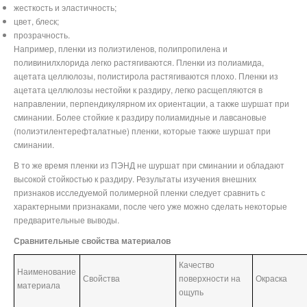
жесткость и эластичность;
цвет, блеск;
прозрачность.
Например, пленки из полиэтиленов, полипропилена и
поливинилхлорида легко растягиваются. Пленки из полиамида,
ацетата целлюлозы, полистирола растягиваются плохо. Пленки из
ацетата целлюлозы нестойки к раздиру, легко расщепляются в
направлении, перпендикулярном их ориентации, а также шуршат при
сминании. Более стойкие к раздиру полиамидные и лавсановые
(полиэтилентерефталатные) пленки, которые также шуршат при
сминании.
В то же время пленки из ПЭНД не шуршат при сминании и обладают
высокой стойкостью к раздиру. Результаты изучения внешних
признаков исследуемой полимерной пленки следует сравнить с
характерными признаками, после чего уже можно сделать некоторые
предварительные выводы.
Сравнительные свойства материалов
Качество
Наименование
Свойства
поверхности на
Окраска
материала
ощупь