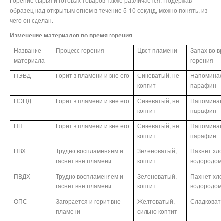
Горение сырья и готовых товаров также различается. Подержав
образец над открытым огнем в течение 5-10 секунд, можно понять, из
чего он сделан.
Изменение материалов во время горения
Название
Процесс горения
Цвет пламени
Запах во 
материала
горения
ПЭВД
Горит в пламени и вне его
Синеватый, не
Напомина
коптит
парафин
ПЭНД
Горит в пламени и вне его
Синеватый, не
Напомина
коптит
парафин
ПП
Горит в пламени и вне его
Синеватый, не
Напомина
коптит
парафин
ПВХ
Трудно воспламеняем и
Зеленоватый,
Пахнет хл
гаснет вне пламени
коптит
водородо
ПВДХ
Трудно воспламеняем и
Зеленоватый,
Пахнет хл
гаснет вне пламени
коптит
водородо
ОПС
Загорается и горит вне
Желтоватый,
Сладкова
пламени
сильно коптит