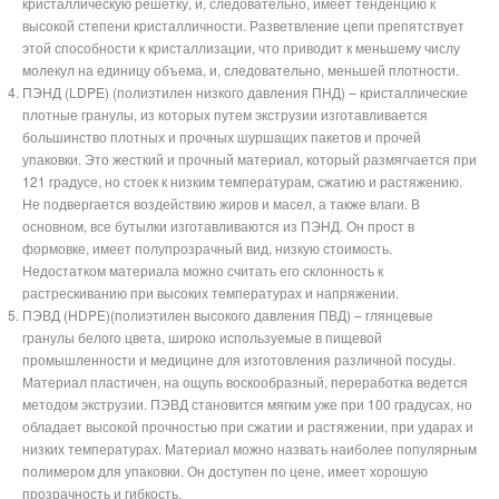
кристаллическую решетку, и, следовательно, имеет тенденцию к
высокой степени кристалличности. Разветвление цепи препятствует
этой способности к кристаллизации, что приводит к меньшему числу
молекул на единицу объема, и, следовательно, меньшей плотности.
ПЭНД (LDPE) (полиэтилен низкого давления ПНД) – кристаллические
плотные гранулы, из которых путем экструзии изготавливается
большинство плотных и прочных шуршащих пакетов и прочей
упаковки. Это жесткий и прочный материал, который размягчается при
121 градусе, но стоек к низким температурам, сжатию и растяжению.
Не подвергается воздействию жиров и масел, а также влаги. В
основном, все бутылки изготавливаются из ПЭНД. Он прост в
формовке, имеет полупрозрачный вид, низкую стоимость.
Недостатком материала можно считать его склонность к
растрескиванию при высоких температурах и напряжении.
ПЭВД (HDPE)(полиэтилен высокого давления ПВД) – глянцевые
гранулы белого цвета, широко используемые в пищевой
промышленности и медицине для изготовления различной посуды.
Материал пластичен, на ощупь воскообразный, переработка ведется
методом экструзии. ПЭВД становится мягким уже при 100 градусах, но
обладает высокой прочностью при сжатии и растяжении, при ударах и
низких температурах. Материал можно назвать наиболее популярным
полимером для упаковки. Он доступен по цене, имеет хорошую
прозрачность и гибкость.