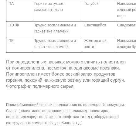
ПА
Горит и затухает
Голубой
Напомина
самостоятельно
жженый ро
перо
ПЭТФ
Трудно воспламеняем и
Светящийся
Сладкова
гаснет вне пламени
ПК
Трудно воспламеняем и
Желтоватый,
Напомина
гаснет вне пламени
коптит
жженую бу
При определенных навыках можно отличить полиэтилен
от полипропилена, несмотря на одинаковые признаки.
Полипропилен имеет более резкий запах продуктов
горения, похожий на жженую резину или горящий сургуч.
Фотографии полимерного сырья
Поиск объявлений спрос и предложения по полимерной продукции.
Сырье (полиэтилен, полипропилен, полиамид, полистирол,
поливинилхлорид, полиэтилентерефталат и т.д.), оборудование
(экструдеры,агломераторы, дробилки и т.д.)