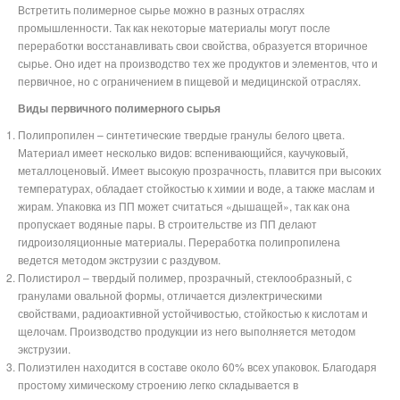
Встретить полимерное сырье можно в разных отраслях
промышленности. Так как некоторые материалы могут после
переработки восстанавливать свои свойства, образуется вторичное
сырье. Оно идет на производство тех же продуктов и элементов, что и
первичное, но с ограничением в пищевой и медицинской отраслях.
Виды первичного полимерного сырья
Полипропилен – синтетические твердые гранулы белого цвета.
Материал имеет несколько видов: вспенивающийся, каучуковый,
металлоценовый. Имеет высокую прозрачность, плавится при высоких
температурах, обладает стойкостью к химии и воде, а также маслам и
жирам. Упаковка из ПП может считаться «дышащей», так как она
пропускает водяные пары. В строительстве из ПП делают
гидроизоляционные материалы. Переработка полипропилена
ведется методом экструзии с раздувом.
Полистирол – твердый полимер, прозрачный, стеклообразный, с
гранулами овальной формы, отличается диэлектрическими
свойствами, радиоактивной устойчивостью, стойкостью к кислотам и
щелочам. Производство продукции из него выполняется методом
экструзии.
Полиэтилен находится в составе около 60% всех упаковок. Благодаря
простому химическому строению легко складывается в