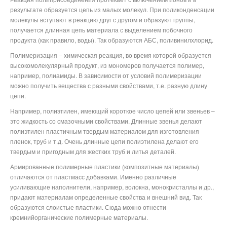
результате образуется цепь из малых молекул. При поликонденсации
молекулы вступают в реакцию друг с другом и образуют группы,
получается длинная цепь материала с выделением побочного
продукта (как правило, воды). Так образуются АБС, поливинилхлорид.
Полимеризация – химическая реакция, во время которой образуется
высокомолекулярный продукт, из мономеров получается полимер,
например, полиамиды. В зависимости от условий полимеризации
можно получить вещества с разными свойствами, т.е. разную длину
цепи.
Например, полиэтилен, имеющий короткое число цепей или звеньев –
это жидкость со смазочными свойствами. Длинные звенья делают
полиэтилен пластичным твердым материалом для изготовления
пленок, труб и т.д. Очень длинные цепи полиэтилена делают его
твердым и пригодным для жестких труб и литья деталей.
Армированные полимерные пластики (композитные материалы)
отличаются от пластмасс добавками. Именно различные
усиливающие наполнители, например, волокна, монокристаллы и др.,
придают материалам определенные свойства и внешний вид. Так
образуются слоистые пластики. Сюда можно отнести
кремнийорганические полимерные материалы.