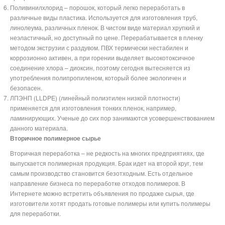
Поливинилхлорид – порошок, который легко переработать в
различные виды пластика. Используется для изготовления труб,
линолеума, различных пленок. В чистом виде материал хрупкий и
неэластичный, но доступный по цене. Перерабатывается в пленку
методом экструзии с раздувом. ПВХ термически нестабилен и
коррозионно активен, а при горении выделяет высокотоксичное
соединение хлора – диоксин, поэтому сегодня вытесняется из
употребления полипропиленом, который более экологичен и
безопасен.
ЛПЭНП (LLDPE) (линейный полиэтилен низкой плотности)
применяется для изготовления тонких пленок, например,
ламинирующих. Ученые до сих пор занимаются усовершенствованием
данного материала.
Вторичное полимерное сырье
Вторичная переработка – не редкость на многих предприятиях, где
выпускается полимерная продукция. Брак идет на второй круг, тем
самым производство становится безотходным. Есть отдельное
направление бизнеса по переработке отходов полимеров. В
Интернете можно встретить объявления по продаже сырья, где
изготовители хотят продать готовые полимеры или купить полимеры
для переработки.