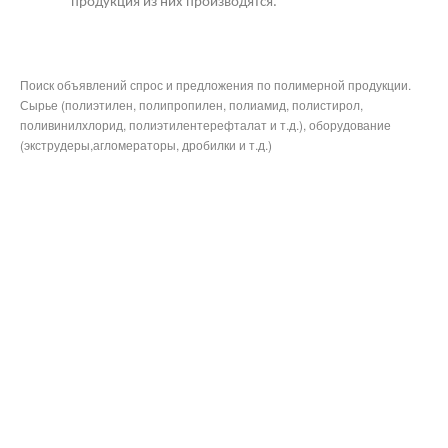
продукция из них производятся.
Поиск объявлений спрос и предложения по полимерной продукции.
Сырье (полиэтилен, полипропилен, полиамид, полистирол,
поливинилхлорид, полиэтилентерефталат и т.д.), оборудование
(экструдеры,агломераторы, дробилки и т.д.)