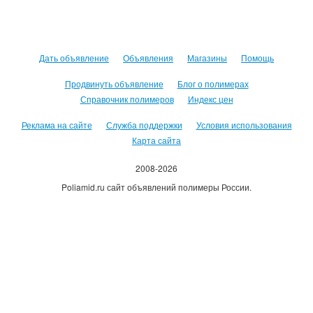
Дать объявление
Объявления
Магазины
Помощь
Продвинуть объявление
Блог о полимерах
Справочник полимеров
Индекс цен
Реклама на сайте
Служба поддержки
Условия использования
Карта сайта
2008-2026
Poliamid.ru сайт объявлений полимеры России.
Использование сайта, означает согласие с
Пользовательским
соглашением
.
Оплачивая услуги сайта, вы принимаете
оферту
.