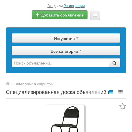
Вход
или
Регистрация
Добавить объявление
Главная
Ингушетия
Сырье
Все категории
Изделия
Оборудование
Услуги
/
Объявления в Ингушетии
Еще
Специализированная доска объявлений по
полимерной продукции, сырье, материалы,
цены, марки