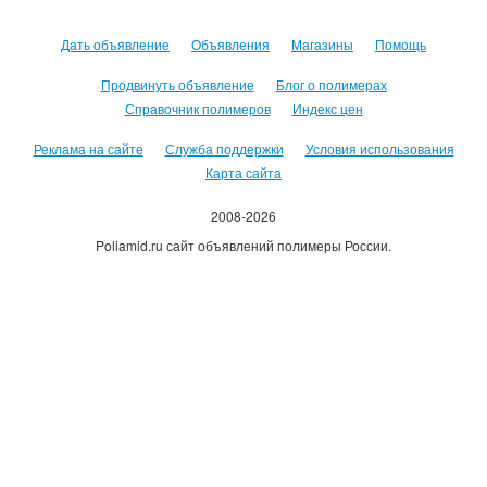
Дать объявление
Объявления
Магазины
Помощь
Продвинуть объявление
Блог о полимерах
Справочник полимеров
Индекс цен
Реклама на сайте
Служба поддержки
Условия использования
Карта сайта
2008-2026
Poliamid.ru сайт объявлений полимеры России.
Использование сайта, означает согласие с
Пользовательским
соглашением
.
Оплачивая услуги сайта, вы принимаете
оферту
.