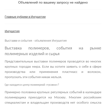
Не важно
Объявлений по вашему запросу не найдено
Валюта:
руб.
С фото
Главные рубрики в Ингушетии
Частные
Компании
Ингушетия
Не важно
Выставки и события - объявления Ингушетия
Сбросить фильтр
Применить
Выставка полимеров, события на рынке
полимерных изделий и сырья
Представительные
выставки полимеров
проводятся во многих
крупных городах мира. Если вы хотите заявить о себе в сфере
производства или применения пластмасс и волокон,
пропускать эти события никак нельзя.
Где находится центр полимерной «тусовки»?
Примерно половина крупных регулярных событий в календаре
полимерщика приходится на Москву. Многим российским
специалистам и владельцам производств нет особого смысла