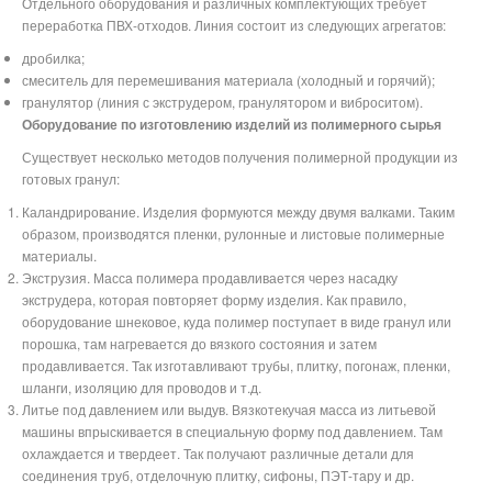
Отдельного оборудования и различных комплектующих требует
переработка ПВХ-отходов. Линия состоит из следующих агрегатов:
дробилка;
смеситель для перемешивания материала (холодный и горячий);
гранулятор (линия с экструдером, гранулятором и виброситом).
Оборудование по изготовлению изделий из полимерного сырья
Существует несколько методов получения полимерной продукции из
готовых гранул:
Каландрирование. Изделия формуются между двумя валками. Таким
образом, производятся пленки, рулонные и листовые полимерные
материалы.
Экструзия. Масса полимера продавливается через насадку
экструдера, которая повторяет форму изделия. Как правило,
оборудование шнековое, куда полимер поступает в виде гранул или
порошка, там нагревается до вязкого состояния и затем
продавливается. Так изготавливают трубы, плитку, погонаж, пленки,
шланги, изоляцию для проводов и т.д.
Литье под давлением или выдув. Вязкотекучая масса из литьевой
машины впрыскивается в специальную форму под давлением. Там
охлаждается и твердеет. Так получают различные детали для
соединения труб, отделочную плитку, сифоны, ПЭТ-тару и др.