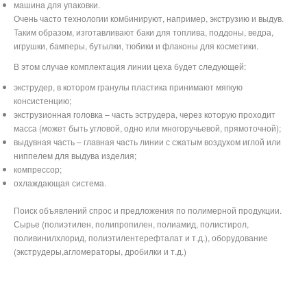
машина для упаковки.
Очень часто технологии комбинируют, например, экструзию и выдув.
Таким образом, изготавливают баки для топлива, поддоны, ведра,
игрушки, бамперы, бутылки, тюбики и флаконы для косметики.
В этом случае комплектация линии цеха будет следующей:
экструдер, в котором гранулы пластика принимают мягкую
консистенцию;
экструзионная головка – часть эструдера, через которую проходит
масса (может быть угловой, одно или многоручьевой, прямоточной);
выдувная часть – главная часть линии с сжатым воздухом иглой или
ниппелем для выдува изделия;
компрессор;
охлаждающая система.
Поиск объявлений спрос и предложения по полимерной продукции.
Сырье (полиэтилен, полипропилен, полиамид, полистирол,
поливинилхлорид, полиэтилентерефталат и т.д.), оборудование
(экструдеры,агломераторы, дробилки и т.д.)