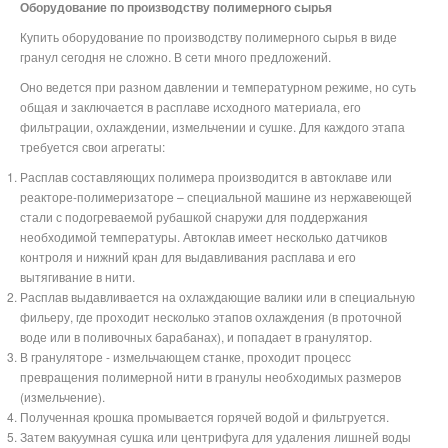
Оборудование по производству полимерного сырья
Купить оборудование по производству полимерного сырья в виде
гранул сегодня не сложно. В сети много предложений.
Оно ведется при разном давлении и температурном режиме, но суть
общая и заключается в расплаве исходного материала, его
фильтрации, охлаждении, измельчении и сушке. Для каждого этапа
требуется свои агрегаты:
Расплав составляющих полимера производится в автоклаве или
реакторе-полимеризаторе – специальной машине из нержавеющей
стали с подогреваемой рубашкой снаружи для поддержания
необходимой температуры. Автоклав имеет несколько датчиков
контроля и нижний кран для выдавливания расплава и его
вытягивание в нити.
Расплав выдавливается на охлаждающие валики или в специальную
фильеру, где проходит несколько этапов охлаждения (в проточной
воде или в поливочных барабанах), и попадает в гранулятор.
В грануляторе - измельчающем станке, проходит процесс
превращения полимерной нити в гранулы необходимых размеров
(измельчение).
Полученная крошка промывается горячей водой и фильтруется.
Затем вакуумная сушка или центрифуга для удаления лишней воды