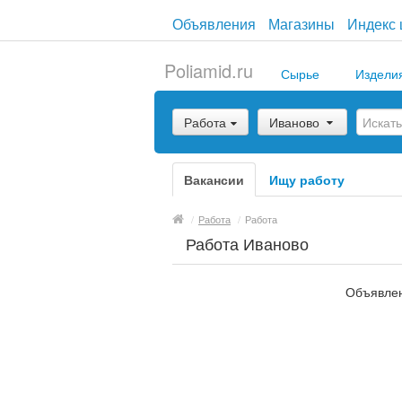
Объявления
Магазины
Индекс 
Poliamid.ru
Сырье
Издели
Работа
Иваново
Вакансии
Ищу работу
/
Работа
/
Работа
Работа Иваново
Объявлен