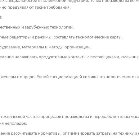
х специальностей в полимерной индустрии. Успех производства во мн
чно предъявляют такие требования:
т.
чественных и зарубежных технологий.
ные рецептуры и режимы, составлять технологические карты.
рудование, материалы и методы организации.
желание налаживать продуктивные контакты с поставщиками, смежни
женеры с определённой специализацией химико-технологического на
 технической частью процессов производства и переработки пластмас
ия неполадок.
ение рассчитывать нормативы, оптимизировать затраты на технику и