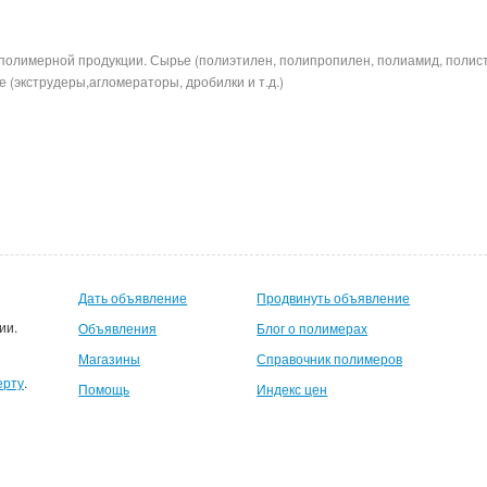
полимерной продукции. Сырье (полиэтилен, полипропилен, полиамид, полис
 (экструдеры,агломераторы, дробилки и т.д.)
Дать объявление
Продвинуть объявление
ии.
Объявления
Блог о полимерах
Магазины
Справочник полимеров
ерту
.
Помощь
Индекс цен