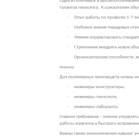
Одна из ключевых и высокооплачиваемы
талантов технолога.
К соискателям обы
·
Опыт работы по профилю 1-7 ле
·
Глубокое знание передовых оте
·
Умение корректировать стандарт
·
Стремление внедрять новое обо
·
Организаторские способности, 
Инженер
Для полимерных производств нужны ин
·
инженеры-конструкторы,
·
инженеры-технологи,
·
инженеры-лаборанты.
Главное требование – умение управлять
работы агрегатов и быстрого исправлен
Важны также экономические навыки: ум