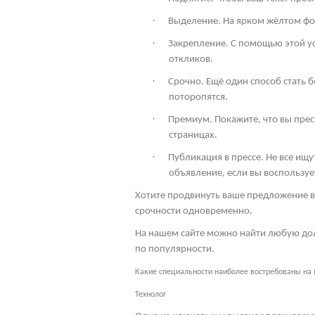
·
Выделение. На ярком жёлтом фон
·
Закрепление. С помощью этой ус
откликов.
·
Срочно. Ещё один способ стать 
поторопятся.
·
Премиум. Покажите, что вы пре
страницах.
·
Публикация в прессе. Не все ищ
объявление, если вы воспользует
Хотите продвинуть ваше предложение в
срочности одновременно.
На нашем сайте можно найти любую дол
по популярности.
Какие специальности наиболее востребованы на
Технолог