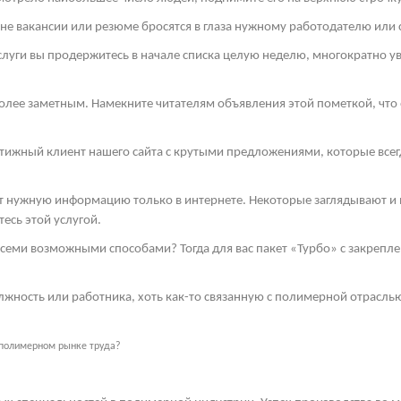
е вакансии или резюме бросятся в глаза нужному работодателю или 
луги вы продержитесь в начале списка целую неделю, многократно у
более заметным. Намекните читателям объявления этой пометкой, что о
стижный клиент нашего сайта с крутыми предложениями, которые всег
ут нужную информацию только в интернете. Некоторые заглядывают и в
есь этой услугой.
семи возможными способами? Тогда для вас пакет «Турбо» с закрепл
жность или работника, хоть как-то связанную с полимерной отрасль
 полимерном рынке труда?