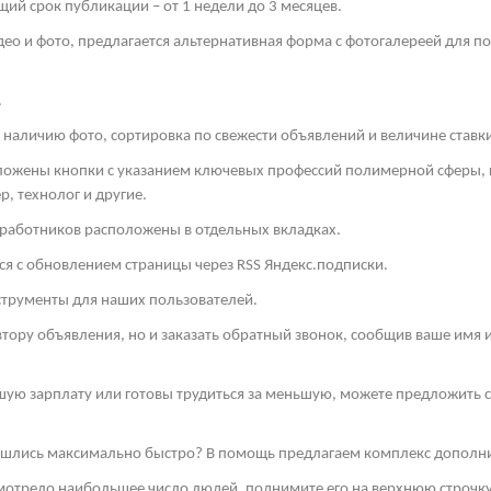
й срок публикации – от 1 недели до 3 месяцев.
део и фото, предлагается альтернативная форма с фотогалереей для п
.
 наличию фото, сортировка по свежести объявлений и величине ставк
оложены кнопки с указанием ключевых профессий полимерной сферы, к
, технолог и другие.
 работников расположены в отдельных вкладках.
ся с обновлением страницы через
RSS
Яндекс.подписки.
струменты для наших пользователей.
втору объявления, но и заказать обратный звонок, сообщив ваше имя
шую зарплату или готовы трудиться за меньшую, можете предложить св
нашлись максимально быстро? В помощь предлагаем комплекс дополн
смотрело наибольшее число людей, поднимите его на верхнюю строчку