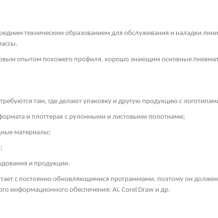
средним техническим образованием для обслуживания и наладки линий
массы.
удовым опытом похожего профиля, хорошо знающим основные пневмат
ребуются там, где делают упаковку и другую продукцию с логотипам
формата и плоттерах с рулонными и листовыми полотнами;
дные материалы;
;
удования и продукции.
отает с постоянно обновляющимися программами, поэтому он долж
ого информационного обеспечения: Ai,
Corel
Draw
и др.