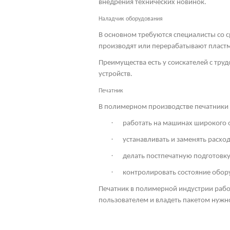
внедрения технических новинок.
Наладчик оборудования
В основном требуются специалисты со 
производят или перерабатывают пласт
Преимущества есть у соискателей с тр
устройств.
Печатник
В полимерном производстве печатники т
·
работать на машинах широкого 
·
устанавливать и заменять расхо
·
делать постпечатную подготовку
·
контролировать состояние обор
Печатник в полимерной индустрии раб
пользователем и владеть пакетом нужн