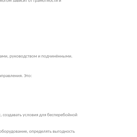
огом зависит от грамотности и
ками, руководством и подчинёнными.
правления. Это:
с, создавать условия для бесперебойной
 оборудование, определять выгодность