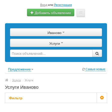
Вход
или
Регистрация
Добавить объявление
Главная
Иваново
Сырье
Услуги
Изделия
Оборудование
Услуги
Предложение
Самые новые
Еще
/
Услуги
/
Услуги
Услуги Иваново
Фильтр
Стоимость