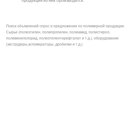
продукция из них производятся.
Поиск объявлений спрос и предложения по полимерной продукции.
Сырье (полиэтилен, полипропилен, полиамид, полистирол,
поливинилхлорид, полиэтилентерефталат и т.д.), оборудование
(экструдеры,агломераторы, дробилки и т.д.)