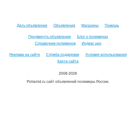
Дать объявление
Объявления
Магазины
Помощь
Продвинуть объявление
Блог о полимерах
Справочник полимеров
Индекс цен
Реклама на сайте
Служба поддержки
Условия использования
Карта сайта
2008-2026
Poliamid.ru сайт объявлений полимеры России.
Использование сайта, означает согласие с
Пользовательским
соглашением
.
Оплачивая услуги сайта, вы принимаете
оферту
.