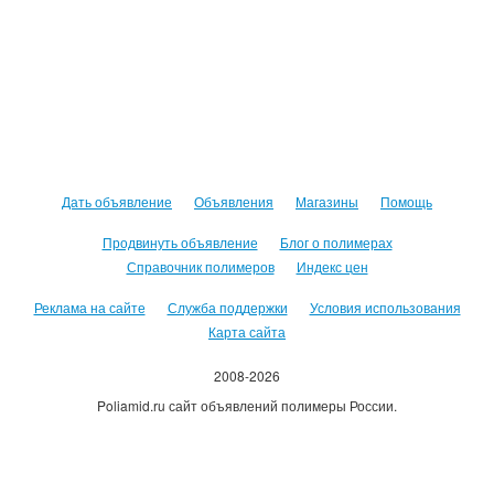
Дать объявление
Объявления
Магазины
Помощь
Продвинуть объявление
Блог о полимерах
Справочник полимеров
Индекс цен
Реклама на сайте
Служба поддержки
Условия использования
Карта сайта
2008-2026
Poliamid.ru сайт объявлений полимеры России.
Использование сайта, означает согласие с
Пользовательским
соглашением
.
Оплачивая услуги сайта, вы принимаете
оферту
.