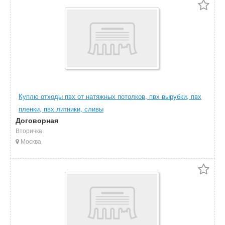
Куплю отходы пвх от натяжных потолков, пвх вырубки, пвх
пленки, пвх литники, сливы
Договорная
Вторичка
Москва