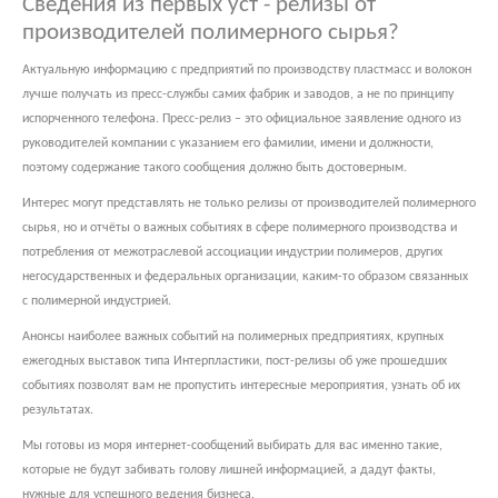
Сведения из первых уст - релизы от
производителей полимерного сырья?
Актуальную информацию с предприятий по производству пластмасс и волокон
лучше получать из пресс-службы самих фабрик и заводов, а не по принципу
испорченного телефона. Пресс-релиз – это официальное заявление одного из
руководителей компании с указанием его фамилии, имени и должности,
поэтому содержание такого сообщения должно быть достоверным.
Интерес могут представлять не только релизы от производителей полимерного
сырья, но и отчёты о важных событиях в сфере полимерного производства и
потребления от межотраслевой ассоциации индустрии полимеров, других
негосударственных и федеральных организации, каким-то образом связанных
с полимерной индустрией.
Анонсы наиболее важных событий на полимерных предприятиях, крупных
ежегодных выставок типа Интерпластики, пост-релизы об уже прошедших
событиях позволят вам не пропустить интересные мероприятия, узнать об их
результатах.
Мы готовы из моря интернет-сообщений выбирать для вас именно такие,
которые не будут забивать голову лишней информацией, а дадут факты,
нужные для успешного ведения бизнеса.