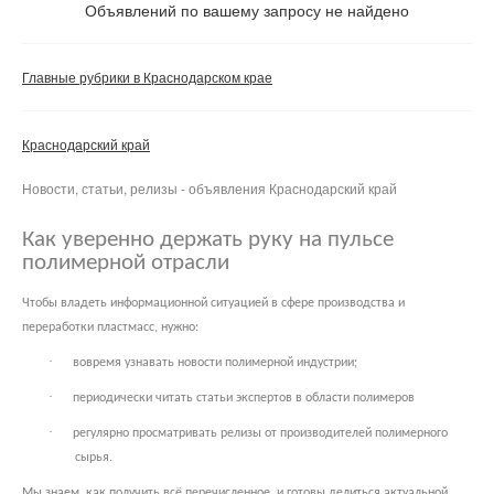
Объявлений по вашему запросу не найдено
Частные
Компании
Главные рубрики в Краснодарском крае
Сбросить фильтр
Применить
Краснодарский край
Новости, статьи, релизы - объявления Краснодарский край
Как уверенно держать руку на пульсе
полимерной отрасли
Чтобы владеть информационной ситуацией в сфере производства и
переработки пластмасс, нужно:
·
вовремя узнавать новости полимерной индустрии;
·
периодически читать статьи экспертов в области полимеров
·
регулярно просматривать релизы от производителей полимерного
сырья.
Мы знаем, как получить всё перечисленное, и готовы делиться актуальной