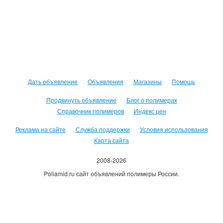
Дать объявление
Объявления
Магазины
Помощь
Продвинуть объявление
Блог о полимерах
Справочник полимеров
Индекс цен
Реклама на сайте
Служба поддержки
Условия использования
Карта сайта
2008-2026
Poliamid.ru сайт объявлений полимеры России.
Использование сайта, означает согласие с
Пользовательским
соглашением
.
Оплачивая услуги сайта, вы принимаете
оферту
.