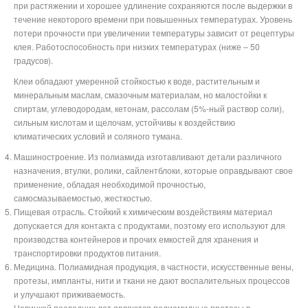
при растяжении и хорошее удлинение сохраняются после выдержки в
течение некоторого времени при повышенных температурах. Уровень
потери прочности при увеличении температуры зависит от рецептуры
клея. Работоспособность при низких температурах (ниже – 50
градусов).
Клеи обладают умеренной стойкостью к воде, растительным и
минеральным маслам, смазочным материалам, но малостойки к
спиртам, углеводородам, кетонам, рассолам (5%-ный раствор соли),
сильным кислотам и щелочам, устойчивы к воздействию
климатических условий и соляного тумана.
Машиностроение. Из полиамида изготавливают детали различного
назначения, втулки, ролики, сайлентблоки, которые оправдывают свое
применение, обладая необходимой прочностью,
самосмазываемостью, жесткостью.
Пищевая отрасль. Стойкий к химическим воздействиям материал
допускается для контакта с продуктами, поэтому его используют для
производства контейнеров и прочих емкостей для хранения и
транспортировки продуктов питания.
Медицина. Полиамидная продукция, в частности, искусственные вены,
протезы, импланты, нити и ткани не дают воспалительных процессов
и улучшают приживаемость.
Новинкой последних лет являются полиамидные протезы в