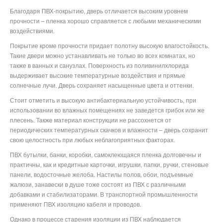
Благодаря ПВХ-покрытию, дверь отличается высоким уровнем
прочности – пленка хорошо справляется с любыми механическими
воздействиями.
Покрытие кроме прочности придает полотну высокую влагостойкость.
Такие двери можно устанавливать не только во всех комнатах, но
также в ванных и санузлах. Поверхность из поливинилхлорида
выдерживает высокие температурные воздействия и прямые
солнечные лучи. Дверь сохраняет насыщенные цвета и оттенки.
Стоит отметить и высокую антибактериальную устойчивость, при
использовании во влажных помещениях не заведется грибок или же
плесень. Также материал конструкции не рассохнется от
периодических температурных скачков и влажности – дверь сохранит
свою целостность при любых неблагоприятных факторах.
ПВХ бутылки, банки, коробки, самоклеющаяся пленка долговечны и
практичны, как и кредитные карточки, игрушки, папки, ручки, стеновые
панели, водосточные желоба. Настилы полов, обои, подъемные
жалюзи, занавески в душе тоже состоят из ПВХ с различными
добавками и стабилизаторами. В транспортной промышленности
применяют ПВХ изоляцию кабеля и проводов.
Однако в процессе старения изоляции из ПВХ наблюдается