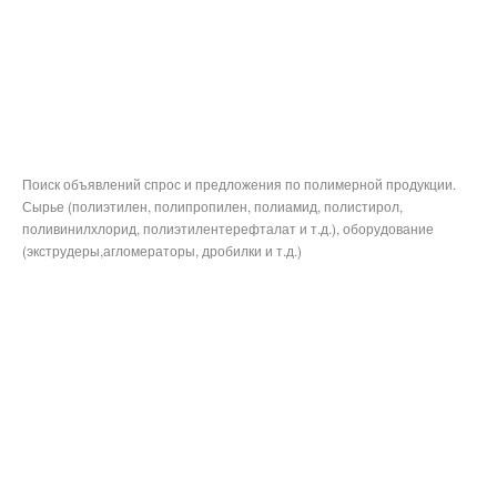
Поиск объявлений спрос и предложения по полимерной продукции.
Сырье (полиэтилен, полипропилен, полиамид, полистирол,
поливинилхлорид, полиэтилентерефталат и т.д.), оборудование
(экструдеры,агломераторы, дробилки и т.д.)