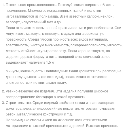
Текстильная промышленность. Пожалуй, самая широкая область
применения. Множество искусственных тканей и полотен
изготавливаются из полиамида. Всем известный капрон, нейлон,
велсофт, искусственный мех и др.
Ткани отличаются повышенной практичностью и разнообразием. Они
могут иметь матовую, глянцевую, гладкую или шероховатую
поверхность. Среди плюсов прочность всех видов материала,
эластичность, быструю высыхаемость, пожаробезопасность, мягкость,
легкость, стойкость к ультрафиолету. Ткани хорошо тянутся, но
изделия держат форму, а нить толщиной с человеческий волос
выдерживает нагрузку в 1,5 кг.
Минусы, конечно, есть. Полиамидные ткани крошатся при раскрое, не
дают телу «дышать» (не все виды), накапливают статическое
электричество и не впитывают влагу.
Резино-технические изделия. Эти изделия получили широкое
распространение благодаря высокой прочности.
Строительство. Среди изделий стойкая к химии и влаге запорная
арматура, клеи, антикоррозийные покрытия, которыми покрывают
бетон, металлические конструкции и т.д.
Полиамидные смолы и клеи на их основе являются жесткими
материалами с высокой прочностью и адгезией. Высокая прочность