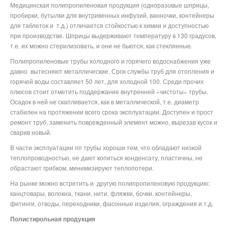
Медицинская полипропиленовая продукция (одноразовые шприцы,
пробирки, бутылки для внутривенных инфузий, ванночки, контейнеры
для таблеток и
т.д.) отличается стойкостью к химии и доступностью
при производстве. Шприцы выдерживают температуру в 130 градусов,
т.е. их можно стерилизовать, и они не бьются, как стеклянные.
Полипропиленовые трубы холодного и горячего водоснабжения уже
давно
вытесняют металлические. Срок службы труб для отопления и
горячей воды составляет 50 лет, для холодной 100. Среди прочих
плюсов стоит отметить поддержание внутренней «чистоты» трубы.
Осадок в ней не скапливается, как в металлической, т.е. диаметр
стабилен на протяжении всего срока эксплуатации. Доступен и прост
ремонт труб, заменить поврежденный элемент можно, вырезав кусок и
сварив новый.
В части эксплуатации пп трубы хороши тем, что обладают низкой
теплопроводностью, не дают копиться конденсату, пластичны, не
обрастают грибком, минимизируют теплопотери.
На рынке можно встретить и
другую полипропиленовую продукцию:
канцтовары, волокна, ткани, нити, фляжки, бочки, контейнеры,
фитинги, отводы, переходники, фасонные изделия, ограждения и т.д.
Полистирольная продукция