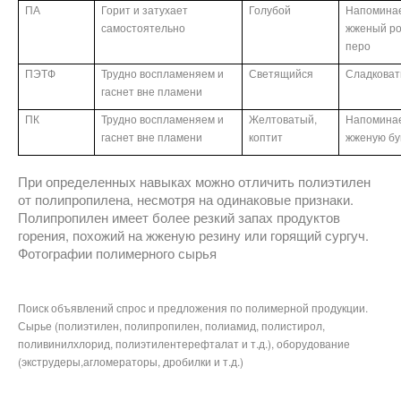
ПА
Горит и затухает
Голубой
Напомина
самостоятельно
жженый ро
перо
ПЭТФ
Трудно воспламеняем и
Светящийся
Сладкова
гаснет вне пламени
ПК
Трудно воспламеняем и
Желтоватый,
Напомина
гаснет вне пламени
коптит
жженую бу
При определенных навыках можно отличить полиэтилен
от полипропилена, несмотря на одинаковые признаки.
Полипропилен имеет более резкий запах продуктов
горения, похожий на жженую резину или горящий сургуч.
Фотографии полимерного сырья
Поиск объявлений спрос и предложения по полимерной продукции.
Сырье (полиэтилен, полипропилен, полиамид, полистирол,
поливинилхлорид, полиэтилентерефталат и т.д.), оборудование
(экструдеры,агломераторы, дробилки и т.д.)