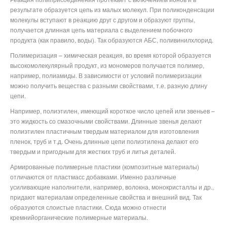
результате образуется цепь из малых молекул. При поликонденсации
молекулы вступают в реакцию друг с другом и образуют группы,
получается длинная цепь материала с выделением побочного
продукта (как правило, воды). Так образуются АБС, поливинилхлорид.
Полимеризация – химическая реакция, во время которой образуется
высокомолекулярный продукт, из мономеров получается полимер,
например, полиамиды. В зависимости от условий полимеризации
можно получить вещества с разными свойствами, т.е. разную длину
цепи.
Например, полиэтилен, имеющий короткое число цепей или звеньев –
это жидкость со смазочными свойствами. Длинные звенья делают
полиэтилен пластичным твердым материалом для изготовления
пленок, труб и т.д. Очень длинные цепи полиэтилена делают его
твердым и пригодным для жестких труб и литья деталей.
Армированные полимерные пластики (композитные материалы)
отличаются от пластмасс добавками. Именно различные
усиливающие наполнители, например, волокна, монокристаллы и др.,
придают материалам определенные свойства и внешний вид. Так
образуются слоистые пластики. Сюда можно отнести
кремнийорганические полимерные материалы.