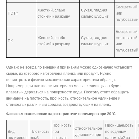
Бесцветный
Жесткий, слабо
Сухая, гладкая,
ПЭТФ
или
стойкий к разрыву
сильно шуршит
голубоватый
Бесцветный,
Жесткий, слабо
Сухая, гладкая,
желтоватый
ПК
стойкий к разрыву
сильно шуршит
или
голубоватый
Однако не всегда по внешним признакам можно однозначно установит
сырье, из которого изготовлена пленка или продукт. Нужно
посмотреть и физико-механические характеристики образца.
Например, при плотности материала меньше единицы он будет
плавать и держаться на поверхности воды. Поэтому стоит обращать
внимание на плотность, прочность, относительное удлинение и
стойкость к различным средам, воздействующим на пленку.
Физико-механические характеристики полимеров при 20°C
Прочность
Проницаемость
П
Относительное
Вид
Плотность
при
по водяным
п
удлинение при
полимеров
кг/м3
разрыве,
парам, г/м2 за
с