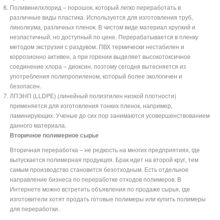
Поливинилхлорид – порошок, который легко переработать в
различные виды пластика. Используется для изготовления труб,
линолеума, различных пленок. В чистом виде материал хрупкий и
неэластичный, но доступный по цене. Перерабатывается в пленку
методом экструзии с раздувом. ПВХ термически нестабилен и
коррозионно активен, а при горении выделяет высокотоксичное
соединение хлора – диоксин, поэтому сегодня вытесняется из
употребления полипропиленом, который более экологичен и
безопасен.
ЛПЭНП (LLDPE) (линейный полиэтилен низкой плотности)
применяется для изготовления тонких пленок, например,
ламинирующих. Ученые до сих пор занимаются усовершенствованием
данного материала.
Вторичное полимерное сырье
Вторичная переработка – не редкость на многих предприятиях, где
выпускается полимерная продукция. Брак идет на второй круг, тем
самым производство становится безотходным. Есть отдельное
направление бизнеса по переработке отходов полимеров. В
Интернете можно встретить объявления по продаже сырья, где
изготовители хотят продать готовые полимеры или купить полимеры
для переработки.