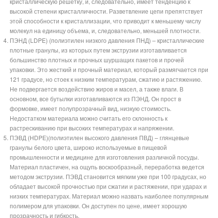
кристаллическую решетку, и, следовательно, имеет тенденцию к
высокой степени кристалличности. Разветвление цепи препятствует
этой способности к кристаллизации, что приводит к меньшему числу
молекул на единицу объема, и, следовательно, меньшей плотности.
ПЭНД (LDPE) (полиэтилен низкого давления ПНД) – кристаллические
плотные гранулы, из которых путем экструзии изготавливается
большинство плотных и прочных шуршащих пакетов и прочей
упаковки. Это жесткий и прочный материал, который размягчается при
121 градусе, но стоек к низким температурам, сжатию и растяжению.
Не подвергается воздействию жиров и масел, а также влаги. В
основном, все бутылки изготавливаются из ПЭНД. Он прост в
формовке, имеет полупрозрачный вид, низкую стоимость.
Недостатком материала можно считать его склонность к
растрескиванию при высоких температурах и напряжении.
ПЭВД (HDPE)(полиэтилен высокого давления ПВД) – глянцевые
гранулы белого цвета, широко используемые в пищевой
промышленности и медицине для изготовления различной посуды.
Материал пластичен, на ощупь воскообразный, переработка ведется
методом экструзии. ПЭВД становится мягким уже при 100 градусах, но
обладает высокой прочностью при сжатии и растяжении, при ударах и
низких температурах. Материал можно назвать наиболее популярным
полимером для упаковки. Он доступен по цене, имеет хорошую
прозрачность и гибкость.