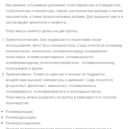
Как правило, в полимеры добавляют пластификаторы и отвердители,
стабилизаторы и ингибиторы, смазки, реологические добавки и прочие
наполнители, а также биоразлагаемые добавки. Для придания цвета в
состав вводят красители и пигменты.
Пластмассы принято делить на две группы:
Термопластические. Они подвергаются переплавке после
использования, могут быть переработаны. Сюда относятся полиамид,
полипропилен, полиэтилен, поливинилхлорид, поликарбонат,
полистирол, полиметилметакрилат, поливиниацетат,
полиформальдегид,
полиэтилентерефталат,
полифениленоксид,
полисульфон
и другие.
Термоактивные. Плавятся один раз и больше не поддаются
воздействию высокой температуры и давления. Сюда относятся
фторопласт, фенопласт, аминопласт,
полималеинаты
,полифумараты, полиэфиракрилаты и эпоксидные смолы
.
Пластмассы можно разделить на группы в зависимости от способа
производства:
Полимеризации;
Поликонденсации;
Полиприсоединения.
Реакция полиприсоединения протекает с включением ионов и в