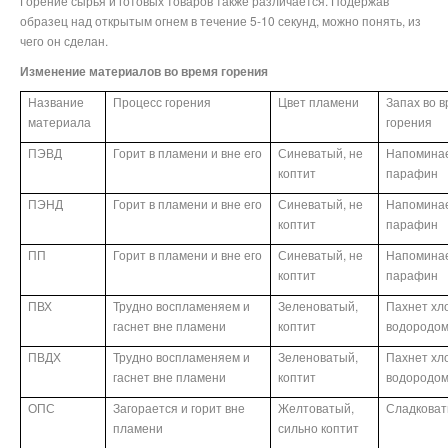
Горение сырья и готовых товаров также различается. Подержав
образец над открытым огнем в течение 5-10 секунд, можно понять, из
чего он сделан.
Изменение материалов во время горения
Название
Процесс горения
Цвет пламени
Запах во 
материала
горения
ПЭВД
Горит в пламени и вне его
Синеватый, не
Напомина
коптит
парафин
ПЭНД
Горит в пламени и вне его
Синеватый, не
Напомина
коптит
парафин
ПП
Горит в пламени и вне его
Синеватый, не
Напомина
коптит
парафин
ПВХ
Трудно воспламеняем и
Зеленоватый,
Пахнет хл
гаснет вне пламени
коптит
водородо
ПВДХ
Трудно воспламеняем и
Зеленоватый,
Пахнет хл
гаснет вне пламени
коптит
водородо
ОПС
Загорается и горит вне
Желтоватый,
Сладкова
пламени
сильно коптит