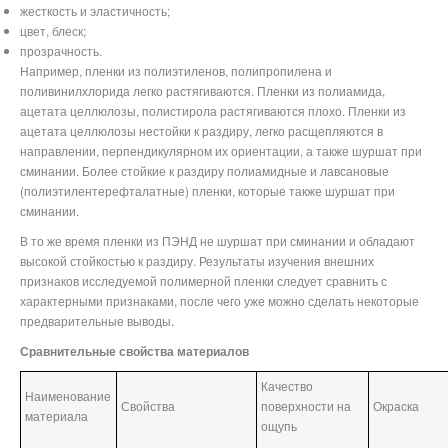
жесткость и эластичность;
цвет, блеск;
прозрачность.
Например, пленки из полиэтиленов, полипропилена и
поливинилхлорида легко растягиваются. Пленки из полиамида,
ацетата целлюлозы, полистирола растягиваются плохо. Пленки из
ацетата целлюлозы нестойки к раздиру, легко расщепляются в
направлении, перпендикулярном их ориентации, а также шуршат при
сминании. Более стойкие к раздиру полиамидные и лавсановые
(полиэтилентерефталатные) пленки, которые также шуршат при
сминании.
В то же время пленки из ПЭНД не шуршат при сминании и обладают
высокой стойкостью к раздиру. Результаты изучения внешних
признаков исследуемой полимерной пленки следует сравнить с
характерными признаками, после чего уже можно сделать некоторые
предварительные выводы.
Сравнительные свойства материалов
Качество
Наименование
Свойства
поверхности на
Окраска
материала
ощупь