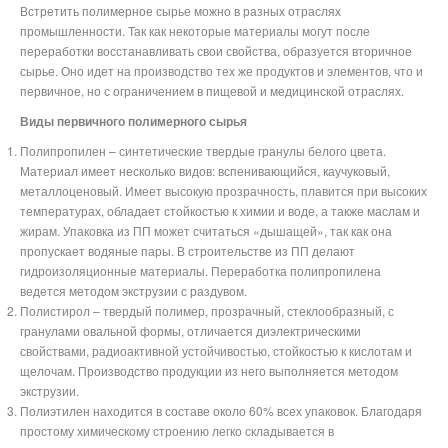
Встретить полимерное сырье можно в разных отраслях
промышленности. Так как некоторые материалы могут после
переработки восстанавливать свои свойства, образуется вторичное
сырье. Оно идет на производство тех же продуктов и элементов, что и
первичное, но с ограничением в пищевой и медицинской отраслях.
Виды первичного полимерного сырья
Полипропилен – синтетические твердые гранулы белого цвета.
Материал имеет несколько видов: вспенивающийся, каучуковый,
металлоценовый. Имеет высокую прозрачность, плавится при высоких
температурах, обладает стойкостью к химии и воде, а также маслам и
жирам. Упаковка из ПП может считаться «дышащей», так как она
пропускает водяные пары. В строительстве из ПП делают
гидроизоляционные материалы. Переработка полипропилена
ведется методом экструзии с раздувом.
Полистирол – твердый полимер, прозрачный, стеклообразный, с
гранулами овальной формы, отличается диэлектрическими
свойствами, радиоактивной устойчивостью, стойкостью к кислотам и
щелочам. Производство продукции из него выполняется методом
экструзии.
Полиэтилен находится в составе около 60% всех упаковок. Благодаря
простому химическому строению легко складывается в