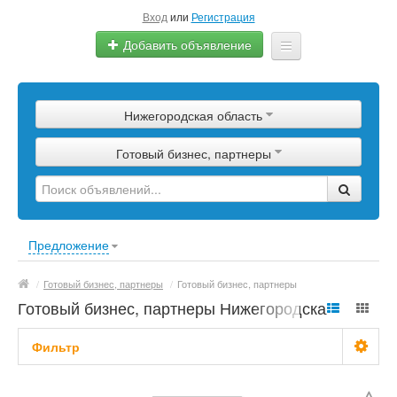
Вход
или
Регистрация
Добавить объявление
Главная
Нижегородская область
Сырье
Готовый бизнес, партнеры
Изделия
Оборудование
Услуги
Предложение
Еще
/
Готовый бизнес, партнеры
/
Готовый бизнес, партнеры
Готовый бизнес, партнеры Нижегородская
область
Фильтр
С фото