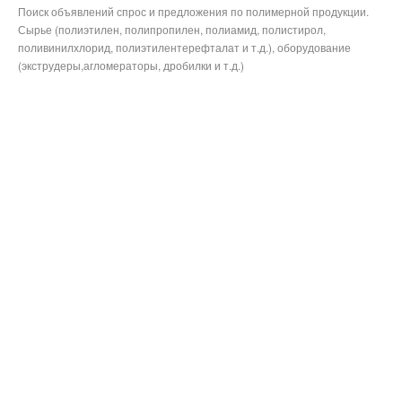
Поиск объявлений спрос и предложения по полимерной продукции.
Сырье (полиэтилен, полипропилен, полиамид, полистирол,
поливинилхлорид, полиэтилентерефталат и т.д.), оборудование
(экструдеры,агломераторы, дробилки и т.д.)