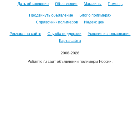
Дать объявление
Объявления
Магазины
Помощь
Продвинуть объявление
Блог о полимерах
Справочник полимеров
Индекс цен
Реклама на сайте
Служба поддержки
Условия использования
Карта сайта
2008-2026
Poliamid.ru сайт объявлений полимеры России.
Использование сайта, означает согласие с
Пользовательским
соглашением
.
Оплачивая услуги сайта, вы принимаете
оферту
.