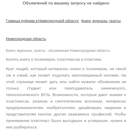
Не важно
Объявлений по вашему запросу не найдено
Валюта:
руб.
С фото
Главные рубрики в Нижегородской области
Книги, журналы, газеты
Частные
Компании
Нижегородская область
Не важно
Книги, журналы, газеты - объявления Нижегородская область
Сбросить фильтр
Применить
Купить книгу о полимерах, пластмассах и пластике.
Круг людей, который интересны книги о полимерах, не такой
уж и узкий, как может подумать непосвященный человек. На
этой странице может дать или найти нужное объявление не
только студент или преподаватель химического,
технологического ВУЗа. Возможности, которые дают знания о
пластмассах, резинах и синтетических волокнах, интересны
предпринимателям, изобретателям, дизайнерам, медикам и
представителям многих других уважаемых профессий.
Чтобы
применение пластмасс было выгодным и успешным, нужно в
них разбираться.