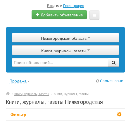
Вход
или
Регистрация
Добавить объявление
Главная
Нижегородская область
Сырье
Книги, журналы, газеты
Изделия
Оборудование
Услуги
Продажа
Самые новые
Еще
/
Книги, журналы, газеты
/
Книги, журналы, газеты
Книги, журналы, газеты Нижегородская
область
Фильтр
Цена