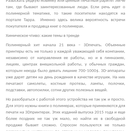
Разыскать редкую новинку или ценный печатный раритет легче
там, где бывают заинтересованные люди. Если речь идет о
полимерной тематике, то такие посетители находятся на
портале Тарра. Именно здесь велика вероятность встречи
покупателя и продавца книг о полимерах.
Химическое чтиво: какие темы в тренде
Полимерный хит начала 21 века – 3
D
печать. Объемные
принтеры есть не только у каждой уважающей себя компании,
независимо от направления ее работы, но и в гимназиях,
лицеях, центрах внешкольной работы, у обычных граждан,
которым некуда было девать лишние 700-1000$. 3
D
-аппараты
уже дарят детям на день рождения в качестве игрушек. На них
печатают самолеты, костные протезы, лампы, полочки,
подставки, автопоилки, сотни других полезных вещей.
Но разобраться с работой этого устройства не так уж и просто.
Для этого нужны книги о полимерах, которые применяются для
печати на 3
D
принтерах. Этих изданий выпуска 2015 года и еще
более поздних не так уж мало, но найти их в свободной
продаже бывает сложно. Спросом пользуются не только