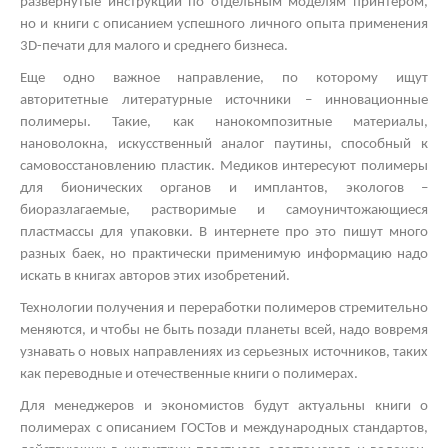
развернутые инструкции по отдельным моделям принтером,
но и книги с описанием успешного личного опыта применения
3
D
-печати для малого и среднего бизнеса.
Еще одно важное направление, по которому ищут
авторитетные литературные источники – инновационные
полимеры. Такие, как нанокомпозитные материалы,
нановолокна, искусственный аналог паутины, способный к
самовосстановлению пластик. Медиков интересуют полимеры
для бионических органов и имплантов, экологов –
биоразлагаемые, растворимые и самоуничтожающиеся
пластмассы для упаковки. В интернете про это пишут много
разных баек, но практически применимую информацию надо
искать в книгах авторов этих изобретений.
Технологии получения и переработки полимеров стремительно
меняются, и чтобы не быть позади планеты всей, надо вовремя
узнавать о новых направлениях из серьезных источников, таких
как переводные и отечественные книги о полимерах.
Для менеджеров и экономистов будут актуальны книги о
полимерах с описанием ГОСТов и международных стандартов,