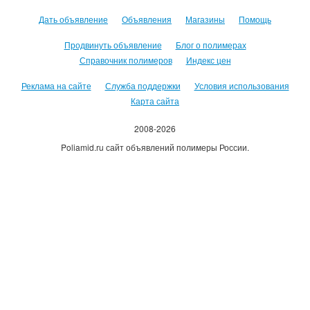
Дать объявление
Объявления
Магазины
Помощь
Продвинуть объявление
Блог о полимерах
Справочник полимеров
Индекс цен
Реклама на сайте
Служба поддержки
Условия использования
Карта сайта
2008-2026
Poliamid.ru сайт объявлений полимеры России.
Использование сайта, означает согласие с
Пользовательским
соглашением
.
Оплачивая услуги сайта, вы принимаете
оферту
.