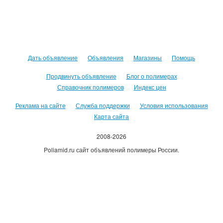
Дать объявление
Объявления
Магазины
Помощь
Продвинуть объявление
Блог о полимерах
Справочник полимеров
Индекс цен
Реклама на сайте
Служба поддержки
Условия использования
Карта сайта
2008-2026
Poliamid.ru сайт объявлений полимеры России.
Использование сайта, означает согласие с
Пользовательским
соглашением
.
Оплачивая услуги сайта, вы принимаете
оферту
.