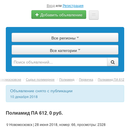
Вход
или
Регистрация
Добавить объявление
Главная
Все регионы
Сырье
Все категории
Изделия
Оборудование
Услуги
Новомосковске
/
Сырье полимерное
/
Полиамид
/
Первичка
/
Полиамид ПА 612
Еще
Объявление снято с публикации
10 декабря 2018
Полиамид ПА 612
,
0 руб.
Новомосковск
| 28 июня 2018, номер: 66, просмотры: 2328