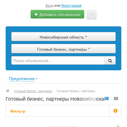
Вход
или
Регистрация
Добавить объявление
Главная
Новосибирская область
Сырье
Готовый бизнес, партнеры
Изделия
Оборудование
Услуги
Предложение
Еще
/
Готовый бизнес, партнеры
/
Готовый бизнес, партнеры
Готовый бизнес, партнеры Новосибирская
область
Фильтр
С фото