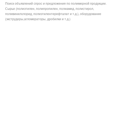
Поиск объявлений спрос и предложения по полимерной продукции.
Сырье (полиэтилен, полипропилен, полиамид, полистирол,
поливинилхлорид, полиэтилентерефталат и т.д.), оборудование
(экструдеры,агломераторы, дробилки и т.д.)