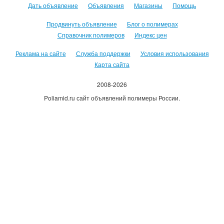
Дать объявление
Объявления
Магазины
Помощь
Продвинуть объявление
Блог о полимерах
Справочник полимеров
Индекс цен
Реклама на сайте
Служба поддержки
Условия использования
Карта сайта
2008-2026
Poliamid.ru сайт объявлений полимеры России.
Использование сайта, означает согласие с
Пользовательским
соглашением
.
Оплачивая услуги сайта, вы принимаете
оферту
.