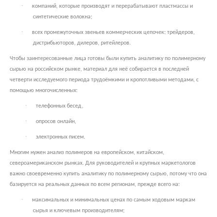
·
компаний, которые производят и перерабатывают пластмассы и
синтетические волокна;
·
всех промежуточных звеньев коммерческих цепочек: трейдеров,
дистрибьюторов, дилеров, ритейлеров.
Чтобы заинтересованные лица готовы были купить аналитику по полимерному
сырью на российском рынке, материал для неё собирается в последней
четверти исследуемого периода трудоёмкими и кропотливыми методами, с
помощью многочисленных:
·
телефонных бесед,
·
опросов онлайн,
·
электронных писем.
Многим нужен анализ полимеров на европейском, китайском,
североамериканском рынках. Для руководителей и крупных маркетологов
важно своевременно купить аналитику по полимерному сырью, потому что она
базируется на реальных данных по всем регионам, прежде всего на:
·
максимальных и минимальных ценах по самым ходовым маркам
сырья и ключевым производителям;