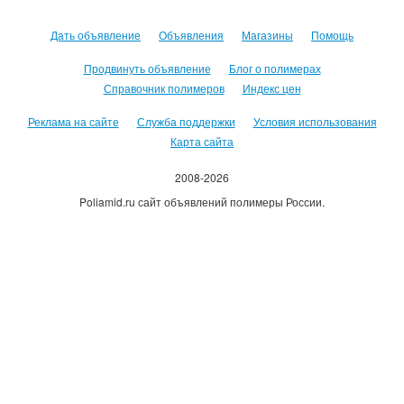
Дать объявление
Объявления
Магазины
Помощь
Продвинуть объявление
Блог о полимерах
Справочник полимеров
Индекс цен
Реклама на сайте
Служба поддержки
Условия использования
Карта сайта
2008-2026
Poliamid.ru сайт объявлений полимеры России.
Использование сайта, означает согласие с
Пользовательским
соглашением
.
Оплачивая услуги сайта, вы принимаете
оферту
.