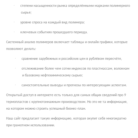
·
степени насыщенности рынка определёнными марками полимерного
сырья;
·
уровне спроса на каждый вид полимера;
·
ключевых событиях прошедшего периода.
Системный анализ полимеров включает таблицы и онлайн графики, которые
позволяют делать:
·
сравнение зарубежных и российских цен в рублёвом пересчёте,
·
отслеживание более чем сотни индексов по пластмассам, волокнам
и базовому нефтехимическому сырью;
·
самостоятельные выводы и прогнозы по интересующим аспектам.
Открытый доступ в интернете есть только для самых общих сведений про 9
термопластов с крупнотоннажным производством. Но это не та информация,
на котором можно строить успешный бизнес-план.
Наш сайт предлагает такую информацию, которая окупит себя многократно
при грамотном использовании.