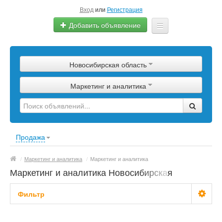
Вход
или
Регистрация
Добавить объявление
Главная
Новосибирская область
Сырье
Маркетинг и аналитика
Изделия
Оборудование
Услуги
Продажа
Еще
/
Маркетинг и аналитика
/
Маркетинг и аналитика
Маркетинг и аналитика Новосибирская
область
Фильтр
С фото