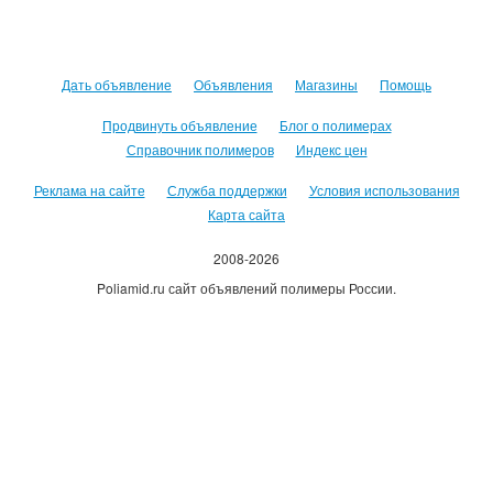
Дать объявление
Объявления
Магазины
Помощь
Продвинуть объявление
Блог о полимерах
Справочник полимеров
Индекс цен
Реклама на сайте
Служба поддержки
Условия использования
Карта сайта
2008-2026
Poliamid.ru сайт объявлений полимеры России.
Использование сайта, означает согласие с
Пользовательским
соглашением
.
Оплачивая услуги сайта, вы принимаете
оферту
.