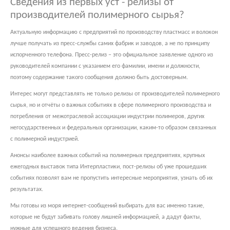
Сведения из первых уст - релизы от
производителей полимерного сырья?
Актуальную информацию с предприятий по производству пластмасс и волокон
лучше получать из пресс-службы самих фабрик и заводов, а не по принципу
испорченного телефона. Пресс-релиз – это официальное заявление одного из
руководителей компании с указанием его фамилии, имени и должности,
поэтому содержание такого сообщения должно быть достоверным.
Интерес могут представлять не только релизы от производителей полимерного
сырья, но и отчёты о важных событиях в сфере полимерного производства и
потребления от межотраслевой ассоциации индустрии полимеров, других
негосударственных и федеральных организации, каким-то образом связанных
с полимерной индустрией.
Анонсы наиболее важных событий на полимерных предприятиях, крупных
ежегодных выставок типа Интерпластики, пост-релизы об уже прошедших
событиях позволят вам не пропустить интересные мероприятия, узнать об их
результатах.
Мы готовы из моря интернет-сообщений выбирать для вас именно такие,
которые не будут забивать голову лишней информацией, а дадут факты,
нужные для успешного ведения бизнеса.