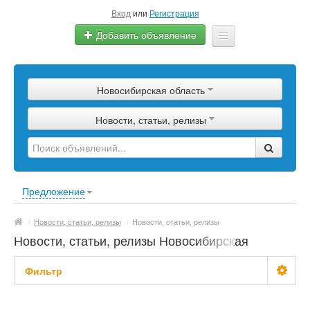
Вход
или
Регистрация
Добавить объявление
Главная
Новосибирская область
Сырье
Новости, статьи, релизы
Изделия
Оборудование
Услуги
Предложение
Еще
/
Новости, статьи, релизы
/
Новости, статьи, релизы
Новости, статьи, релизы Новосибирская
область
Фильтр
С фото