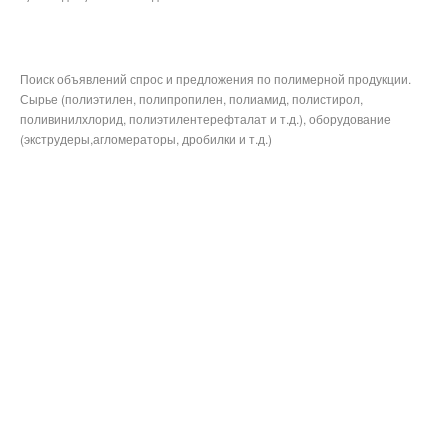
Поиск объявлений спрос и предложения по полимерной продукции.
Сырье (полиэтилен, полипропилен, полиамид, полистирол,
поливинилхлорид, полиэтилентерефталат и т.д.), оборудование
(экструдеры,агломераторы, дробилки и т.д.)