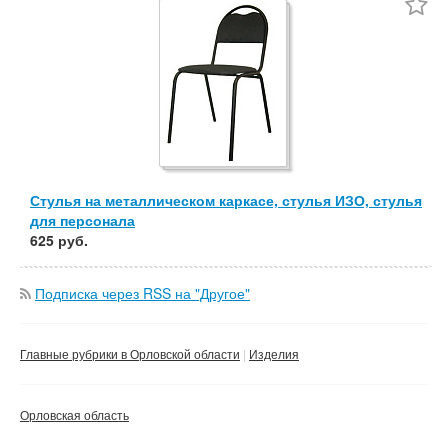
Не важно
Валюта:
руб.
С фото
Частные
Компании
Не важно
Сбросить фильтр
Применить
Стулья на металлическом каркасе, стулья ИЗО, стулья
для персонала
625 руб.
Подписка через RSS на "Другое"
Главные рубрики в Орловской области
Изделия
Орловская область