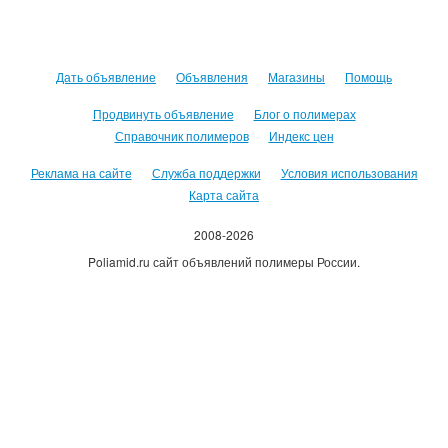
Дать объявление
Объявления
Магазины
Помощь
Продвинуть объявление
Блог о полимерах
Справочник полимеров
Индекс цен
Реклама на сайте
Служба поддержки
Условия использования
Карта сайта
2008-2026
Poliamid.ru сайт объявлений полимеры России.
Использование сайта, означает согласие с
Пользовательским
соглашением
.
Оплачивая услуги сайта, вы принимаете
оферту
.