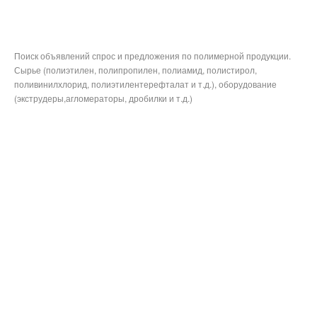
Поиск объявлений спрос и предложения по полимерной продукции.
Сырье (полиэтилен, полипропилен, полиамид, полистирол,
поливинилхлорид, полиэтилентерефталат и т.д.), оборудование
(экструдеры,агломераторы, дробилки и т.д.)