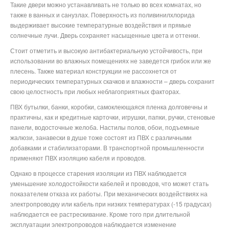
Такие двери можно устанавливать не только во всех комнатах, но
также в ванных и санузлах. Поверхность из поливинилхлорида
выдерживает высокие температурные воздействия и прямые
солнечные лучи. Дверь сохраняет насыщенные цвета и оттенки.
Стоит отметить и высокую антибактериальную устойчивость, при
использовании во влажных помещениях не заведется грибок или же
плесень. Также материал конструкции не рассохнется от
периодических температурных скачков и влажности – дверь сохранит
свою целостность при любых неблагоприятных факторах.
ПВХ бутылки, банки, коробки, самоклеющаяся пленка долговечны и
практичны, как и кредитные карточки, игрушки, папки, ручки, стеновые
панели, водосточные желоба. Настилы полов, обои, подъемные
жалюзи, занавески в душе тоже состоят из ПВХ с различными
добавками и стабилизаторами. В транспортной промышленности
применяют ПВХ изоляцию кабеля и проводов.
Однако в процессе старения изоляции из ПВХ наблюдается
уменьшение холодостойкости кабелей и проводов, что может стать
показателем отказа их работы. При механических воздействиях на
электропроводку или кабель при низких температурах (-15 градусах)
наблюдается ее растрескивание. Кроме того при длительной
эксплуатации электропроводов наблюдается изменение