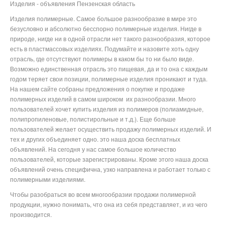
Изделия - объявления Пензенская область
Изделия полимерные. Самое большое разнообразие в мире это
безусловно и абсолютно бесспорно полимерные изделия. Нигде в
природе, нигде ни в одной отрасли нет такого разнообразия, которое
есть в пластмассовых изделиях. Подумайте и назовите хоть одну
отрасль, где отсутствуют полимеры в каком бы то ни было виде.
Возможно единственная отрасль это пищевая, да и то она с каждым
годом теряет свои позиции, полимерные изделия проникают и туда.
На нашем сайте собраны предложения о покупке и продаже
полимерных изделий в самом широком их разнообразии. Много
пользователей хочет купить изделия из полимеров (полиамидные,
полипропиленовые, полистирольные и т.д.). Еще больше
пользователей желает осуществить продажу полимерных изделий. И
тех и других объединяет одно. это наша доска бесплатных
объявлений. На сегодня у нас самое большое количество
пользователей, которые зарегистрированы. Кроме этого наша доска
объявлений очень специфична, узко направлена и работает только с
полимерными изделиями.
Чтобы разобраться во всем многообразии продажи полимерной
продукции, нужно понимать, что она из себя представляет, и из чего
производится.