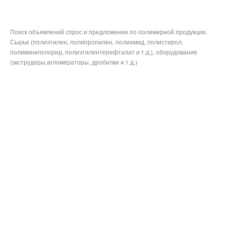
Поиск объявлений спрос и предложения по полимерной продукции.
Сырье (полиэтилен, полипропилен, полиамид, полистирол,
поливинилхлорид, полиэтилентерефталат и т.д.), оборудование
(экструдеры,агломераторы, дробилки и т.д.)