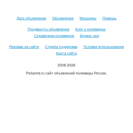
Дать объявление
Объявления
Магазины
Помощь
Продвинуть объявление
Блог о полимерах
Справочник полимеров
Индекс цен
Реклама на сайте
Служба поддержки
Условия использования
Карта сайта
2008-2026
Poliamid.ru сайт объявлений полимеры России.
Использование сайта, означает согласие с
Пользовательским
соглашением
.
Оплачивая услуги сайта, вы принимаете
оферту
.