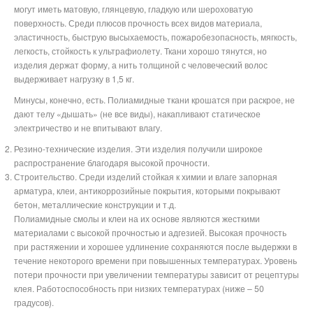
могут иметь матовую, глянцевую, гладкую или шероховатую
поверхность. Среди плюсов прочность всех видов материала,
эластичность, быструю высыхаемость, пожаробезопасность, мягкость,
легкость, стойкость к ультрафиолету. Ткани хорошо тянутся, но
изделия держат форму, а нить толщиной с человеческий волос
выдерживает нагрузку в 1,5 кг.
Минусы, конечно, есть. Полиамидные ткани крошатся при раскрое, не
дают телу «дышать» (не все виды), накапливают статическое
электричество и не впитывают влагу.
Резино-технические изделия. Эти изделия получили широкое
распространение благодаря высокой прочности.
Строительство. Среди изделий стойкая к химии и влаге запорная
арматура, клеи, антикоррозийные покрытия, которыми покрывают
бетон, металлические конструкции и т.д.
Полиамидные смолы и клеи на их основе являются жесткими
материалами с высокой прочностью и адгезией. Высокая прочность
при растяжении и хорошее удлинение сохраняются после выдержки в
течение некоторого времени при повышенных температурах. Уровень
потери прочности при увеличении температуры зависит от рецептуры
клея. Работоспособность при низких температурах (ниже – 50
градусов).