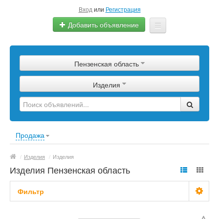
Вход
или
Регистрация
Добавить объявление
Главная
Пензенская область
Сырье
Изделия
Изделия
Оборудование
Услуги
Продажа
Еще
/
Изделия
/
Изделия
Изделия Пензенская область
Фильтр
С фото