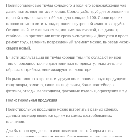
Полипропиленовые трубы холодного и горячего водоснабжения уже
давно
вытесняют металлические. Срок службы труб для отопления и
горячей воды составляет 50 лет, для холодной 100. Среди прочих
плюсов стоит отметить поддержание внутренней «чистоты» трубы.
Осадок в ней не скапливается, как в металлической, т.е. диаметр
стабилен на протяжении всего срока эксплуатации. Доступен и прост
ремонт труб, заменить поврежденный элемент можно, вырезав кусок и
сварив новый.
В части эксплуатации пп трубы хороши тем, что обладают низкой
теплопроводностью, не дают копиться конденсату, пластичны, не
обрастают грибком, минимизируют теплопотери.
На рынке можно встретить и
другую полипропиленовую продукцию:
канцтовары, волокна, ткани, нити, фляжки, бочки, контейнеры,
фитинги, отводы, переходники, фасонные изделия, ограждения и т.д.
Полистирольная продукция
Полистирольную продукцию можно встретить в разных сферах.
Данный полимер является одним из самых востребованных
пластиков.
Для бытовых нужд из него изготавливают контейнеры и тазы,
кухонные принадлежности, ведра. Всем известны сэндвич-панели,