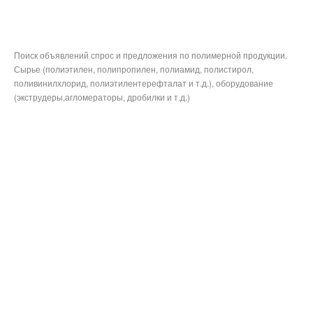
Поиск объявлений спрос и предложения по полимерной продукции.
Сырье (полиэтилен, полипропилен, полиамид, полистирол,
поливинилхлорид, полиэтилентерефталат и т.д.), оборудование
(экструдеры,агломераторы, дробилки и т.д.)