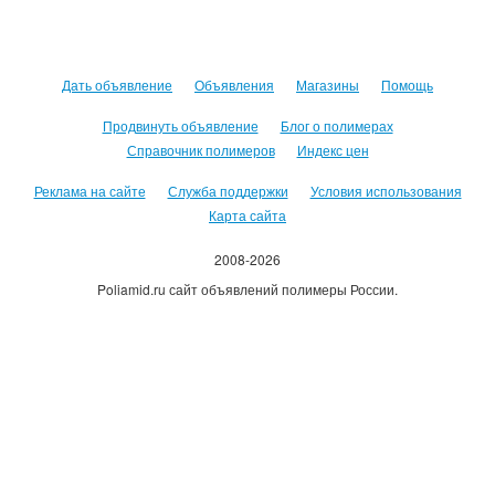
Дать объявление
Объявления
Магазины
Помощь
Продвинуть объявление
Блог о полимерах
Справочник полимеров
Индекс цен
Реклама на сайте
Служба поддержки
Условия использования
Карта сайта
2008-2026
Poliamid.ru сайт объявлений полимеры России.
Использование сайта, означает согласие с
Пользовательским
соглашением
.
Оплачивая услуги сайта, вы принимаете
оферту
.