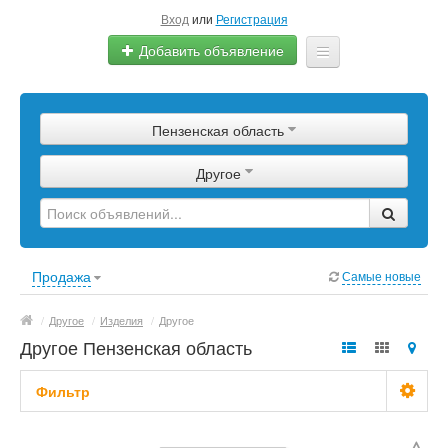
Вход
или
Регистрация
Добавить объявление
Главная
Пензенская область
Сырье
Другое
Изделия
Оборудование
Услуги
Продажа
Самые новые
Еще
/
Другое
/
Изделия
/
Другое
Другое Пензенская область
Фильтр
Цена