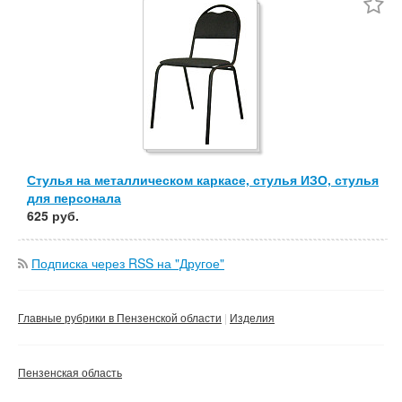
Не важно
Валюта:
руб.
С фото
Частные
Компании
Не важно
Сбросить фильтр
Применить
Стулья на металлическом каркасе, стулья ИЗО, стулья
для персонала
625 руб.
Подписка через RSS на "Другое"
Главные рубрики в Пензенской области
Изделия
Пензенская область