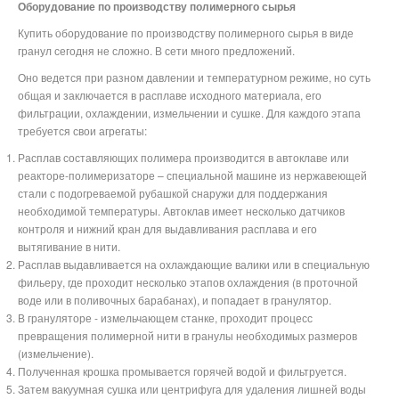
Оборудование по производству полимерного сырья
Купить оборудование по производству полимерного сырья в виде
гранул сегодня не сложно. В сети много предложений.
Оно ведется при разном давлении и температурном режиме, но суть
общая и заключается в расплаве исходного материала, его
фильтрации, охлаждении, измельчении и сушке. Для каждого этапа
требуется свои агрегаты:
Расплав составляющих полимера производится в автоклаве или
реакторе-полимеризаторе – специальной машине из нержавеющей
стали с подогреваемой рубашкой снаружи для поддержания
необходимой температуры. Автоклав имеет несколько датчиков
контроля и нижний кран для выдавливания расплава и его
вытягивание в нити.
Расплав выдавливается на охлаждающие валики или в специальную
фильеру, где проходит несколько этапов охлаждения (в проточной
воде или в поливочных барабанах), и попадает в гранулятор.
В грануляторе - измельчающем станке, проходит процесс
превращения полимерной нити в гранулы необходимых размеров
(измельчение).
Полученная крошка промывается горячей водой и фильтруется.
Затем вакуумная сушка или центрифуга для удаления лишней воды