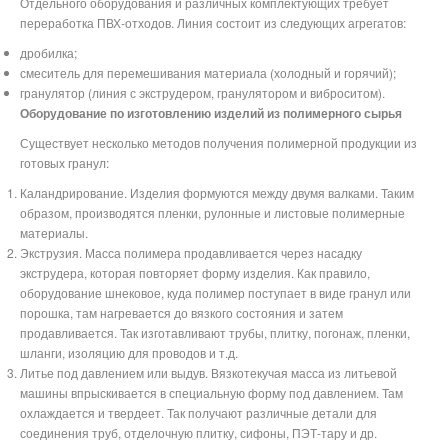
Отдельного оборудования и различных комплектующих требует
переработка ПВХ-отходов. Линия состоит из следующих агрегатов:
дробилка;
смеситель для перемешивания материала (холодный и горячий);
гранулятор (линия с экструдером, гранулятором и виброситом).
Оборудование по изготовлению изделий из полимерного сырья
Существует несколько методов получения полимерной продукции из
готовых гранул:
Каландрирование. Изделия формуются между двумя валками. Таким
образом, производятся пленки, рулонные и листовые полимерные
материалы.
Экструзия. Масса полимера продавливается через насадку
экструдера, которая повторяет форму изделия. Как правило,
оборудование шнековое, куда полимер поступает в виде гранул или
порошка, там нагревается до вязкого состояния и затем
продавливается. Так изготавливают трубы, плитку, погонаж, пленки,
шланги, изоляцию для проводов и т.д.
Литье под давлением или выдув. Вязкотекучая масса из литьевой
машины впрыскивается в специальную форму под давлением. Там
охлаждается и твердеет. Так получают различные детали для
соединения труб, отделочную плитку, сифоны, ПЭТ-тару и др.