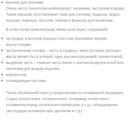
машина для упаковки.
Очень часто технологии комбинируют, например, экструзию и выдув.
Таким образом, изготавливают баки для топлива, поддоны, ведра,
игрушки, бамперы, бутылки, тюбики и флаконы для косметики.
В этом случае комплектация линии цеха будет следующей:
экструдер, в котором гранулы пластика принимают мягкую
консистенцию;
экструзионная головка – часть эструдера, через которую проходит
масса (может быть угловой, одно или многоручьевой, прямоточной);
выдувная часть – главная часть линии с сжатым воздухом иглой или
ниппелем для выдува изделия;
компрессор;
охлаждающая система.
Поиск объявлений спрос и предложения по полимерной продукции.
Сырье (полиэтилен, полипропилен, полиамид, полистирол,
поливинилхлорид, полиэтилентерефталат и т.д.), оборудование
(экструдеры,агломераторы, дробилки и т.д.)