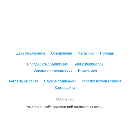
Дать объявление
Объявления
Магазины
Помощь
Продвинуть объявление
Блог о полимерах
Справочник полимеров
Индекс цен
Реклама на сайте
Служба поддержки
Условия использования
Карта сайта
2008-2026
Poliamid.ru сайт объявлений полимеры России.
Использование сайта, означает согласие с
Пользовательским
соглашением
.
Оплачивая услуги сайта, вы принимаете
оферту
.