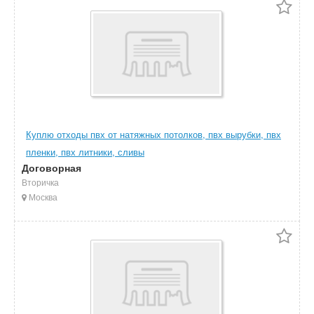
Куплю отходы пвх от натяжных потолков, пвх вырубки, пвх
пленки, пвх литники, сливы
Договорная
Вторичка
Москва