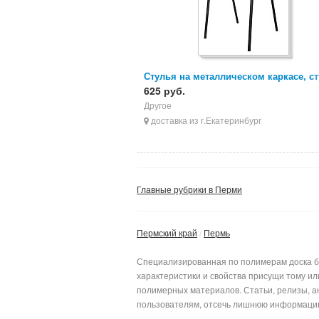
Стулья на металлическом каркасе, с
ИЗО, стулья для персонала
625 руб.
Другое
доставка из г.Екатеринбург
Главные рубрики в Перми
Пермский край
Пермь
Специализированная по полимерам доска бе
характеристики и свойства присущи тому и
полимерных материалов. Статьи, релизы, а
пользователям, отсеч