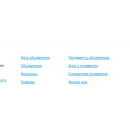
Дать объявление
Продвинуть объявление
ии.
Объявления
Блог о полимерах
Магазины
Справочник полимеров
ерту
.
Помощь
Индекс цен
шемуся пользователю 500руб на счет