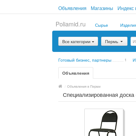
Объявления
Магазины
Индекс 
Poliamid.ru
Сырье
Издели
Все категории
Пермь
Готовый бизнес, партнеры
1
И
Объявления
/
Объявления в Перми
Специализированная доска 