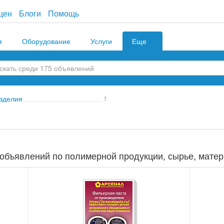
цен
Блоги
Помощь
я
Оборудование
Услуги
Еще
зделия
1
объявлений по полимерной продукции, сырье, матер