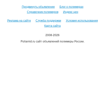
Продвинуть объявление
Блог о полимерах
Справочник полимеров
Индекс цен
Реклама на сайте
Служба поддержки
Условия использования
Карта сайта
2008-2026
Poliamid.ru сайт объявлений полимеры России.
Использование сайта, означает согласие с
Пользовательским
соглашением
.
Оплачивая услуги сайта, вы принимаете
оферту
.