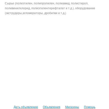
Сырье (полиэтилен, полипропилен, полиамид, полистирол,
поливинилхлорид, полиэтилентерефталат и т.д.), оборудование
(экструдеры,агломераторы, дробилки и т.д.)
Дать объявление
Объявления
Магазины
Помощь