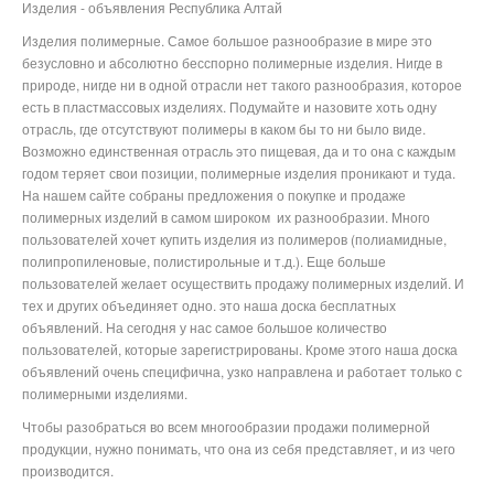
Изделия - объявления Республика Алтай
Изделия полимерные. Самое большое разнообразие в мире это
безусловно и абсолютно бесспорно полимерные изделия. Нигде в
природе, нигде ни в одной отрасли нет такого разнообразия, которое
есть в пластмассовых изделиях. Подумайте и назовите хоть одну
отрасль, где отсутствуют полимеры в каком бы то ни было виде.
Возможно единственная отрасль это пищевая, да и то она с каждым
годом теряет свои позиции, полимерные изделия проникают и туда.
На нашем сайте собраны предложения о покупке и продаже
полимерных изделий в самом широком их разнообразии. Много
пользователей хочет купить изделия из полимеров (полиамидные,
полипропиленовые, полистирольные и т.д.). Еще больше
пользователей желает осуществить продажу полимерных изделий. И
тех и других объединяет одно. это наша доска бесплатных
объявлений. На сегодня у нас самое большое количество
пользователей, которые зарегистрированы. Кроме этого наша доска
объявлений очень специфична, узко направлена и работает только с
полимерными изделиями.
Чтобы разобраться во всем многообразии продажи полимерной
продукции, нужно понимать, что она из себя представляет, и из чего
производится.