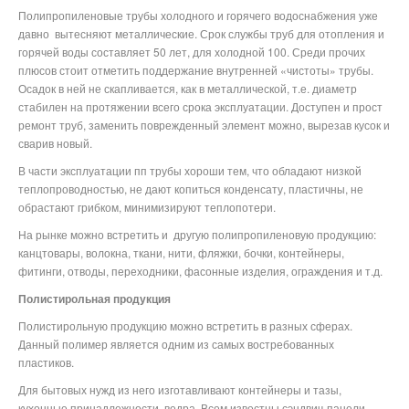
Полипропиленовые трубы холодного и горячего водоснабжения уже
давно
вытесняют металлические. Срок службы труб для отопления и
горячей воды составляет 50 лет, для холодной 100. Среди прочих
плюсов стоит отметить поддержание внутренней «чистоты» трубы.
Осадок в ней не скапливается, как в металлической, т.е. диаметр
стабилен на протяжении всего срока эксплуатации. Доступен и прост
ремонт труб, заменить поврежденный элемент можно, вырезав кусок и
сварив новый.
В части эксплуатации пп трубы хороши тем, что обладают низкой
теплопроводностью, не дают копиться конденсату, пластичны, не
обрастают грибком, минимизируют теплопотери.
На рынке можно встретить и
другую полипропиленовую продукцию:
канцтовары, волокна, ткани, нити, фляжки, бочки, контейнеры,
фитинги, отводы, переходники, фасонные изделия, ограждения и т.д.
Полистирольная продукция
Полистирольную продукцию можно встретить в разных сферах.
Данный полимер является одним из самых востребованных
пластиков.
Для бытовых нужд из него изготавливают контейнеры и тазы,
кухонные принадлежности, ведра. Всем известны сэндвич-панели,