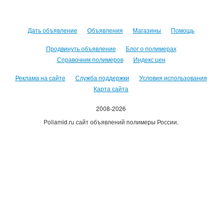
Дать объявление
Объявления
Магазины
Помощь
Продвинуть объявление
Блог о полимерах
Справочник полимеров
Индекс цен
Реклама на сайте
Служба поддержки
Условия использования
Карта сайта
2008-2026
Poliamid.ru сайт объявлений полимеры России.
Использование сайта, означает согласие с
Пользовательским
соглашением
.
Оплачивая услуги сайта, вы принимаете
оферту
.