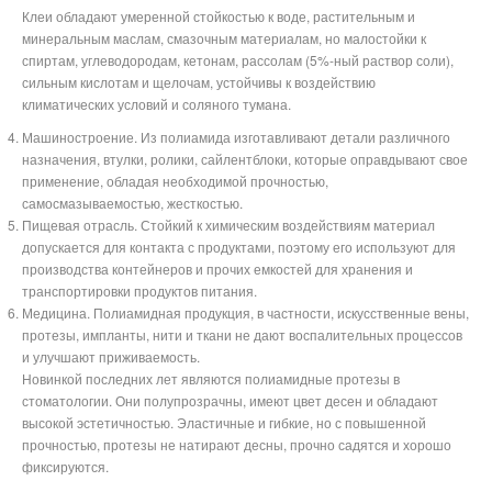
Клеи обладают умеренной стойкостью к воде, растительным и
минеральным маслам, смазочным материалам, но малостойки к
спиртам, углеводородам, кетонам, рассолам (5%-ный раствор соли),
сильным кислотам и щелочам, устойчивы к воздействию
климатических условий и соляного тумана.
Машиностроение. Из полиамида изготавливают детали различного
назначения, втулки, ролики, сайлентблоки, которые оправдывают свое
применение, обладая необходимой прочностью,
самосмазываемостью, жесткостью.
Пищевая отрасль. Стойкий к химическим воздействиям материал
допускается для контакта с продуктами, поэтому его используют для
производства контейнеров и прочих емкостей для хранения и
транспортировки продуктов питания.
Медицина. Полиамидная продукция, в частности, искусственные вены,
протезы, импланты, нити и ткани не дают воспалительных процессов
и улучшают приживаемость.
Новинкой последних лет являются полиамидные протезы в
стоматологии. Они полупрозрачны, имеют цвет десен и обладают
высокой эстетичностью. Эластичные и гибкие, но с повышенной
прочностью, протезы не натирают десны, прочно садятся и хорошо
фиксируются.