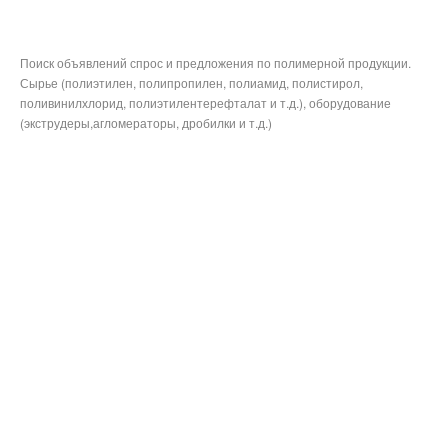
Поиск объявлений спрос и предложения по полимерной продукции.
Сырье (полиэтилен, полипропилен, полиамид, полистирол,
поливинилхлорид, полиэтилентерефталат и т.д.), оборудование
(экструдеры,агломераторы, дробилки и т.д.)