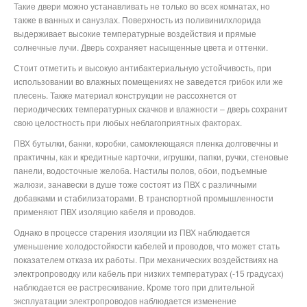
Такие двери можно устанавливать не только во всех комнатах, но
также в ванных и санузлах. Поверхность из поливинилхлорида
выдерживает высокие температурные воздействия и прямые
солнечные лучи. Дверь сохраняет насыщенные цвета и оттенки.
Стоит отметить и высокую антибактериальную устойчивость, при
использовании во влажных помещениях не заведется грибок или же
плесень. Также материал конструкции не рассохнется от
периодических температурных скачков и влажности – дверь сохранит
свою целостность при любых неблагоприятных факторах.
ПВХ бутылки, банки, коробки, самоклеющаяся пленка долговечны и
практичны, как и кредитные карточки, игрушки, папки, ручки, стеновые
панели, водосточные желоба. Настилы полов, обои, подъемные
жалюзи, занавески в душе тоже состоят из ПВХ с различными
добавками и стабилизаторами. В транспортной промышленности
применяют ПВХ изоляцию кабеля и проводов.
Однако в процессе старения изоляции из ПВХ наблюдается
уменьшение холодостойкости кабелей и проводов, что может стать
показателем отказа их работы. При механических воздействиях на
электропроводку или кабель при низких температурах (-15 градусах)
наблюдается ее растрескивание. Кроме того при длительной
эксплуатации электропроводов наблюдается изменение