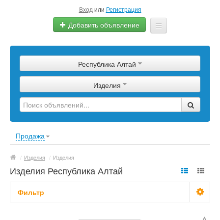
Вход
или
Регистрация
Добавить объявление
Главная
Республика Алтай
Сырье
Изделия
Изделия
Оборудование
Услуги
Продажа
Еще
/
Изделия
/
Изделия
Изделия Республика Алтай
Фильтр
С фото