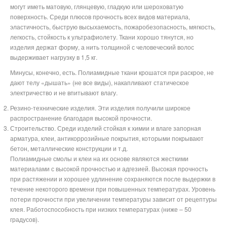
могут иметь матовую, глянцевую, гладкую или шероховатую
поверхность. Среди плюсов прочность всех видов материала,
эластичность, быструю высыхаемость, пожаробезопасность, мягкость,
легкость, стойкость к ультрафиолету. Ткани хорошо тянутся, но
изделия держат форму, а нить толщиной с человеческий волос
выдерживает нагрузку в 1,5 кг.
Минусы, конечно, есть. Полиамидные ткани крошатся при раскрое, не
дают телу «дышать» (не все виды), накапливают статическое
электричество и не впитывают влагу.
Резино-технические изделия. Эти изделия получили широкое
распространение благодаря высокой прочности.
Строительство. Среди изделий стойкая к химии и влаге запорная
арматура, клеи, антикоррозийные покрытия, которыми покрывают
бетон, металлические конструкции и т.д.
Полиамидные смолы и клеи на их основе являются жесткими
материалами с высокой прочностью и адгезией. Высокая прочность
при растяжении и хорошее удлинение сохраняются после выдержки в
течение некоторого времени при повышенных температурах. Уровень
потери прочности при увеличении температуры зависит от рецептуры
клея. Работоспособность при низких температурах (ниже – 50
градусов).